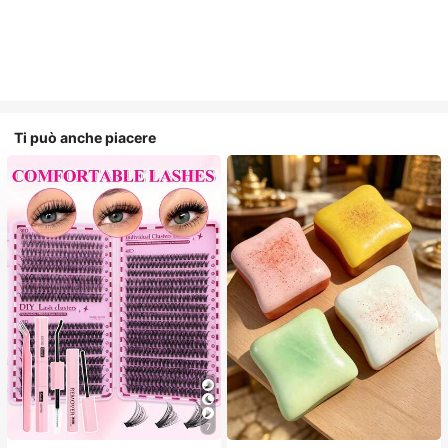
Ti può anche piacere
7