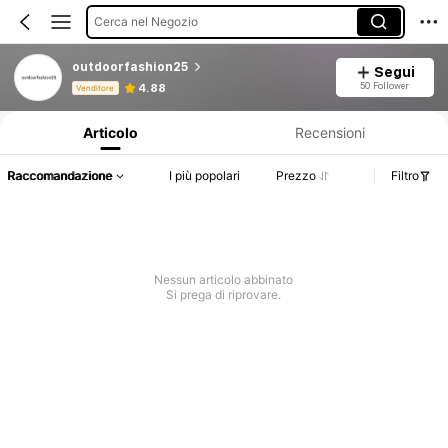
Cerca nel Negozio
outdoorfashion25
Segui
Informazioni sul prodotto: Comunicazione del prezzo, dettagli su vendite e disponibilità.
50 Follower
4.88
Venditore
Articolo
Recensioni
Raccomandazione
I più popolari
Prezzo
Filtro
Nessun articolo abbinato
Si prega di riprovare.