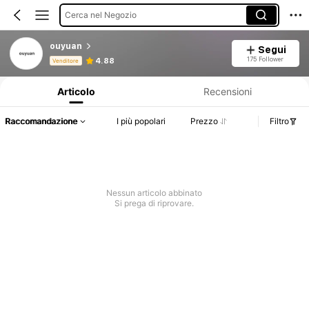
Cerca nel Negozio
ouyuan
Segui
Informazioni sul prodotto: Comunicazione del prezzo, dettagli su vendite e disponibilità.
175 Follower
4.88
Venditore
Articolo
Recensioni
Raccomandazione
I più popolari
Prezzo
Filtro
Nessun articolo abbinato
Si prega di riprovare.