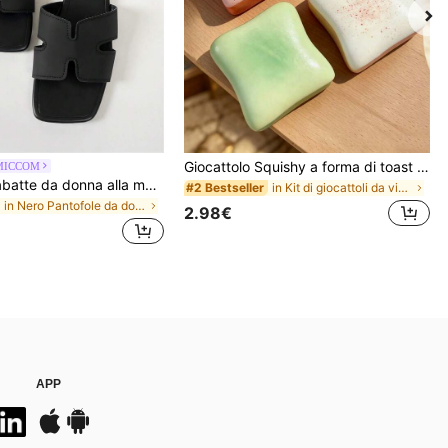
Giocattolo Squishy a forma di toast extra large, super morbido, giocattolo antistress a forma di toast al burro, disponibile in rosa, giallo, bianco e verde, giocattolo squishy antistress -- perfetto per regali di compleanno e festività, piccoli regali quotidiani a sorpresa, kawaii, miglioratore dell'umore
MICCOM
MICCOM Ciabatte da donna alla moda con punta quadrata e aperta, sandali versatili nuovi per primavera/estate
in Kit di giocattoli da viaggio Giocattoli da spre
#2 Bestseller
in Nero Pantofole da donna
2.98€
APP