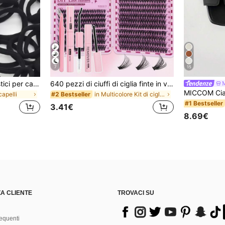
7
15
50 pezzi/Confezione Elastici per capelli da donna neri di base ad alta elasticità, fermacoda senza cuciture, elastici per capelli per palestra, sport & acconciature quotidiane, comfort tutto il giorno
640 pezzi di ciuffi di ciglia finte in visone sintetico fai-da-te, ricciolo D, voluminose e soffici, lunghezza mista 8-16 mm, adatte per tutti i look di trucco. Colla, solvente e pinzette disponibili in base alle necessità. Leggere, riutilizzabili e convenienti, adatte per principianti, applicabili a varie occasioni, bellissime
capelli
in Multicolore Kit di ciglia finte e adesivi
#2 Bestseller
#1 Bestseller
3.41€
8.69€
A CLIENTE
TROVACI SU
equenti