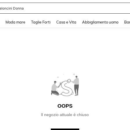
aloncini Donna
and down arrow keys to navigate search Recente ricerca and Cerca e Trova. Pres
Moda mare
Taglie Forti
Casa e Vita
Abbigliamento uomo
Ba
OOPS
Il negozio attuale è chiuso