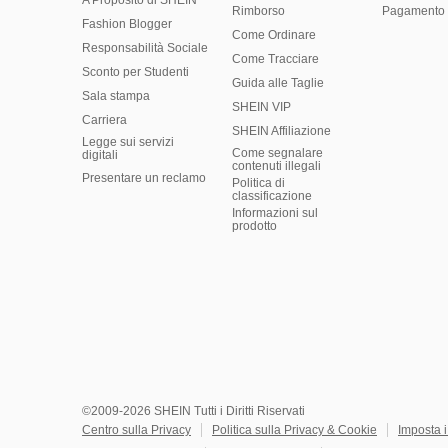
A Proposito di SHEIN
Rimborso
Pagamento 
Fashion Blogger
Come Ordinare
Responsabilità Sociale
Come Tracciare
Sconto per Studenti
Guida alle Taglie
Sala stampa
SHEIN VIP
Carriera
SHEIN Affiliazione
Legge sui servizi
Come segnalare
digitali
contenuti illegali
Presentare un reclamo
Politica di
classificazione
​Informazioni sul
prodotto
©2009-2026 SHEIN Tutti i Diritti Riservati
Centro sulla Privacy
Politica sulla Privacy & Cookie
Imposta 