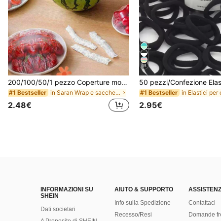
15
200/100/50/1 pezzo Coperture monouso in pellicola trasparente per alimenti, Coperture per doccia, Sacchetti termoretraibili monouso multifunzione, Copriscarpe monouso, Pellicola trasparente da cucina rinforzata, Coperture per conservazione alimenti in frigorifero domestico, Coperture elastiche estensibili, Uso quotidiano
in Saran Wrap e sacchetti di plastica
in Elastici per 
#1 Bestseller
#1 Bestseller
2.48€
2.95€
INFORMAZIONI SU
AIUTO & SUPPORTO
ASSISTENZ
SHEIN
Info sulla Spedizione
Contattaci
Dati societari
Recesso/Resi
Domande fr