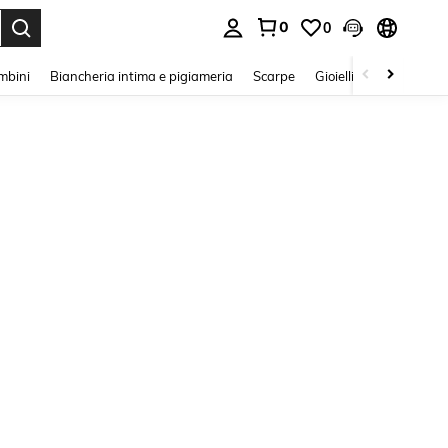
0
0
s Enter to select.
mbini
Biancheria intima e pigiameria
Scarpe
Gioielli E Accessori