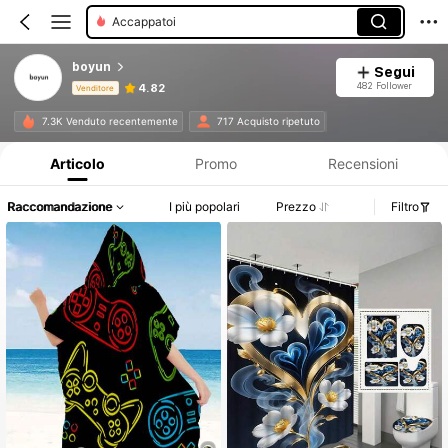
Accappatoi
boyun
Segui
482 Follower
4.82
Venditore
Informazioni sul prodotto: Comunicazione del prezzo, dettagli su vendite e disponibilità.
7.3K Venduto recentemente
717 Acquisto ripetuto
Articolo
Promo
Recensioni
Raccomandazione
I più popolari
Prezzo
Filtro