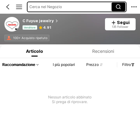
Cerca nel Negozio
C Fuyue jewelry
Segui
135 Follower
4.91
Venditore
Informazioni sul prodotto: Comunicazione del prezzo, dettagli su vendite e disponibilità.
100+ Acquisto ripetuto
Articolo
Recensioni
Raccomandazione
I più popolari
Prezzo
Filtro
Nessun articolo abbinato
Si prega di riprovare.