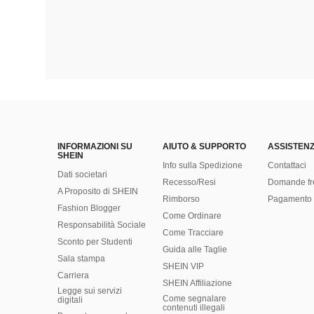
INFORMAZIONI SU
AIUTO & SUPPORTO
ASSISTENZ
SHEIN
Info sulla Spedizione
Contattaci
Dati societari
Recesso/Resi
Domande fr
A Proposito di SHEIN
Rimborso
Pagamento 
Fashion Blogger
Come Ordinare
Responsabilità Sociale
Come Tracciare
Sconto per Studenti
Guida alle Taglie
Sala stampa
SHEIN VIP
Carriera
SHEIN Affiliazione
Legge sui servizi
Come segnalare
digitali
contenuti illegali