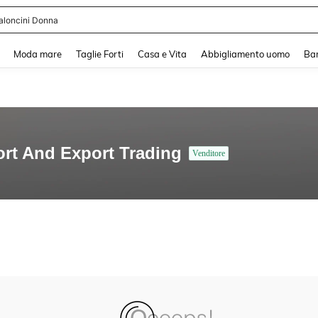
aloncini Donna
and down arrow keys to navigate search Recente ricerca and Cerca e Trova. Pres
Moda mare
Taglie Forti
Casa e Vita
Abbigliamento uomo
Ba
ort And Export Trading
Venditore