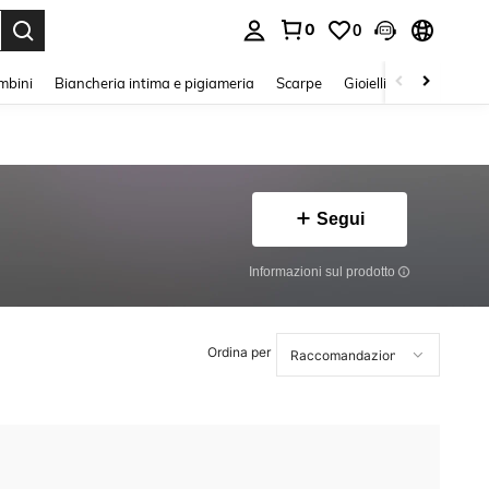
0
0
s Enter to select.
mbini
Biancheria intima e pigiameria
Scarpe
Gioielli E Accessori
Segui
Informazioni sul prodotto
Ordina per