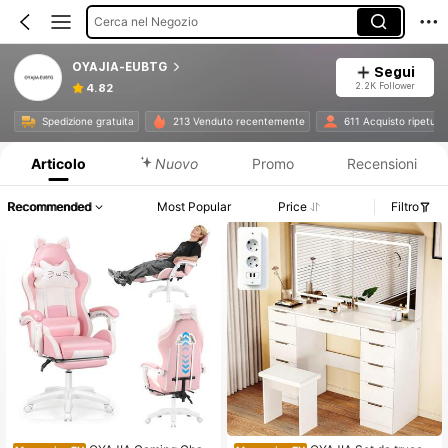
Cerca nel Negozio
OYAJIA-EUBTG
Segui
2.2K Follower
4.82
Informazioni sul prodotto: Comunicazione del prezzo, dettagli su vendite e disponibilità.
Spedizione gratuita
213 Venduto recentemente
611 Acquisto ripetuto
Articolo
Nuovo
Promo
Recensioni
Recommended
Most Popular
Price
Filtro