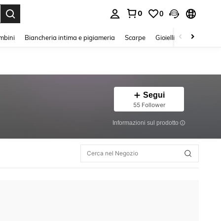
0
0
s Enter to select.
mbini
Biancheria intima e pigiameria
Scarpe
Gioielli E Accessori
Segui
55 Follower
Informazioni sul prodotto