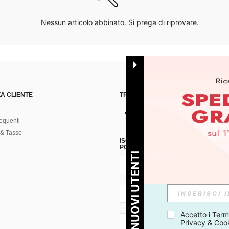
Nessun articolo abbinato. Si prega di riprovare.
A CLIENTE
TROVACI SU
equenti
& Tasse
ISCRIVITI ALLA NOSTRA NEWSLETT
POSSIBILE ANNULLARE LA SOTTOSC
PER I NUOVI UTENTI
IT + 39
Accetto i 
Termi
Privacy & Coo
IT + 39