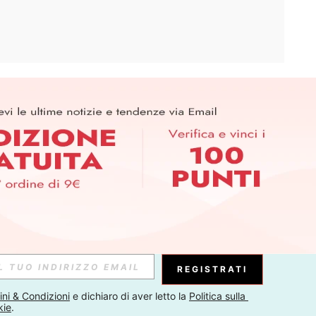
APP
ER PER SCOPRIRE LE ULTIME TENDENZE IN ANTEPRIMA! (È
RIZIONE IN QUALSIASI MOMENTO).
Iscriviti
Abbonati
REGISTRATI
ni & Condizioni
 e dichiaro di aver letto la 
Politica sulla 
kie
.
Iscriviti