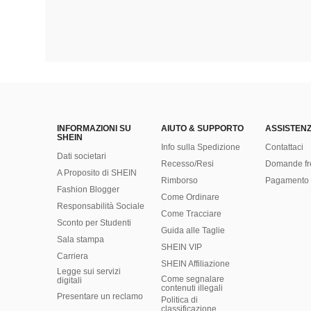
INFORMAZIONI SU
AIUTO & SUPPORTO
ASSISTENZ
SHEIN
Info sulla Spedizione
Contattaci
Dati societari
Recesso/Resi
Domande fr
A Proposito di SHEIN
Rimborso
Pagamento 
Fashion Blogger
Come Ordinare
Responsabilità Sociale
Come Tracciare
Sconto per Studenti
Guida alle Taglie
Sala stampa
SHEIN VIP
Carriera
SHEIN Affiliazione
Legge sui servizi
Come segnalare
digitali
contenuti illegali
Presentare un reclamo
Politica di
classificazione