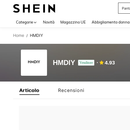
Pant
Use up 
Categorie
Novità
Magazzino UE
Abbigliamento donna
Home
HMDIY
/
HMDIY
4.93
Venditore
Articolo
Recensioni