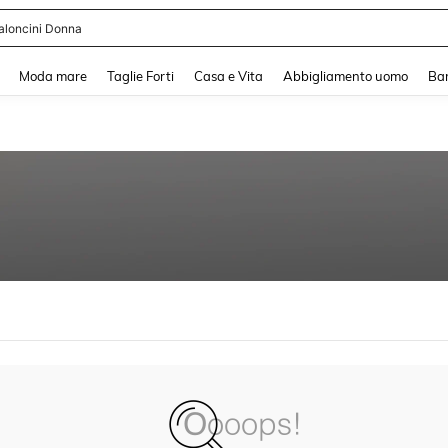
aloncini Donna
and down arrow keys to navigate search Recente ricerca and Cerca e Trova. Pres
Moda mare
Taglie Forti
Casa e Vita
Abbigliamento uomo
Ba