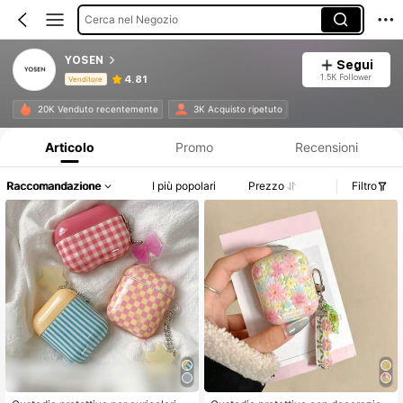
Cerca nel Negozio
YOSEN
Segui
1.5K Follower
4.81
Venditore
Informazioni sul prodotto: Comunicazione del prezzo, dettagli su vendite e disponibilità.
20K Venduto recentemente
3K Acquisto ripetuto
Articolo
Promo
Recensioni
Raccomandazione
I più popolari
Prezzo
Filtro