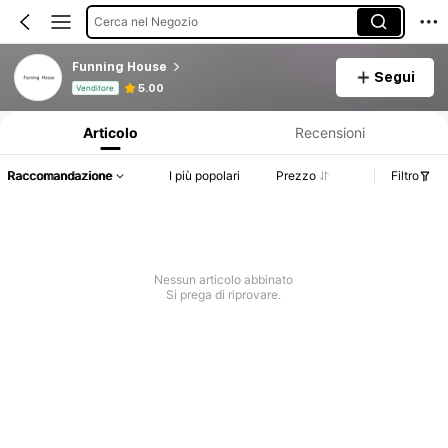
Cerca nel Negozio
Funning House
Segui
Informazioni sul prodotto: Comunicazione del prezzo, dettagli su vendite e disponibilità.
5.00
Venditore
Articolo
Recensioni
Raccomandazione
I più popolari
Prezzo
Filtro
Nessun articolo abbinato
Si prega di riprovare.