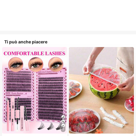
Ti può anche piacere
7