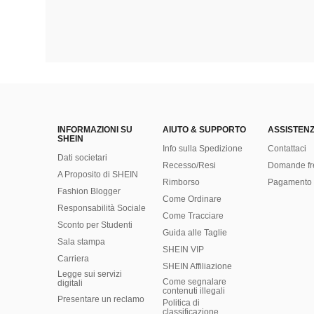
INFORMAZIONI SU
AIUTO & SUPPORTO
ASSISTENZ
SHEIN
Info sulla Spedizione
Contattaci
Dati societari
Recesso/Resi
Domande fr
A Proposito di SHEIN
Rimborso
Pagamento 
Fashion Blogger
Come Ordinare
Responsabilità Sociale
Come Tracciare
Sconto per Studenti
Guida alle Taglie
Sala stampa
SHEIN VIP
Carriera
SHEIN Affiliazione
Legge sui servizi
Come segnalare
digitali
contenuti illegali
Presentare un reclamo
Politica di
classificazione