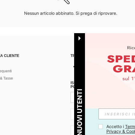
Nessun articolo abbinato. Si prega di riprovare.
A CLIENTE
TROVACI SU
equenti
& Tasse
ISCRIVITI ALLA NOSTRA NEWSLETT
POSSIBILE ANNULLARE LA SOTTOSC
PER I NUOVI UTENTI
IT + 39
Accetto i 
Termi
Privacy & Coo
IT + 39