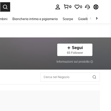
0
0
s Enter to select.
mbini
Biancheria intima e pigiameria
Scarpe
Gioielli E Accessori
Segui
65 Follower
Informazioni sul prodotto