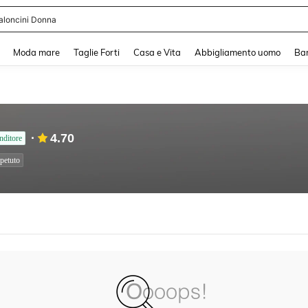
aloncini Donna
and down arrow keys to navigate search Recente ricerca and Cerca e Trova. Pres
Moda mare
Taglie Forti
Casa e Vita
Abbigliamento uomo
Ba
4.70
nditore
petuto