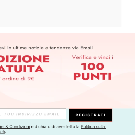
APP
ER PER SCOPRIRE LE ULTIME TENDENZE IN ANTEPRIMA! (È
RIZIONE IN QUALSIASI MOMENTO).
Iscriviti
Abbonati
REGISTRATI
ni & Condizioni
 e dichiaro di aver letto la 
Politica sulla 
kie
.
Iscriviti