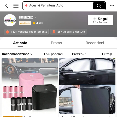
Adesivo Esterno
Tende Per Auto
BREEZEZ
Segui
Visiera Per Auto
2.2K Follower
4.80
Venditore
Informazioni sul prodotto: Comunicazione del prezzo, dettagli su vendite e disponibilità.
140K Venduto recentemente
25K Acquisto ripetuto
Articolo
Promo
Recensioni
Raccomandazione
I più popolari
Prezzo
Filtro