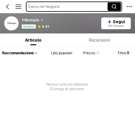
Cerca nel Negozio
YWchiyin
Segui
Informazioni sul prodotto: Comunicazione del prezzo, dettagli su vendite e disponibilità.
103 Follower
4.91
Venditore
Articolo
Recensioni
Raccomandazione
I più popolari
Prezzo
Filtro
Nessun articolo abbinato
Si prega di riprovare.