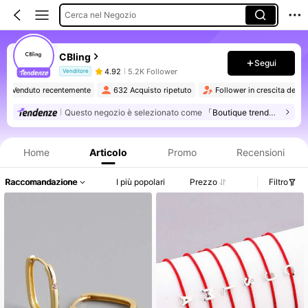
Cerca nel Negozio
CBling
Segui
4.92
5.2K Follower
Venditore
2.1K Venduto recentemente
632 Acquisto ripetuto
Follower in crescita 
Questo negozio è selezionato come
「Boutique trendy」
Informazioni sul prodotto: Comunicazione del prezzo, dettagli su vendite e disponibilità.
Home
Articolo
Promo
Recensioni
Raccomandazione
I più popolari
Prezzo
Filtro