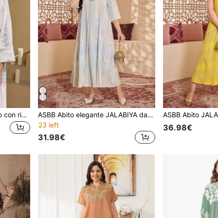
ASBB Abito da donna arabo con ricamo casuale stampato in 3D, JALABIYA con bottoni finti e scollo a V, abito elegante bianco alla moda, abbigliamento casual primavera/estate 2026
ASBB Abito elegante JALABIYA da donna araba con ricamo pesante, stampa 3D colorata e pizzo, scollo a V, outfit casual per vacanze, feste e autunno 2026
23 left
36.98€
31.98€