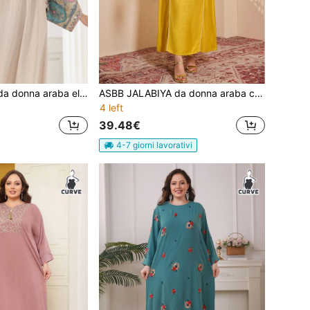
ASBB JALABIYA da donna araba elegante in colore albicocca con ricami colorati e paillettes dorate, nappe dorate, abito casual per feste e vacanze autunno 2026
ASBB JALABIYA da donna araba con ricami e perline pesanti, scollo a V, maniche lunghe, colore giallo, abito elegante 2026 per vacanze, feste e outfit casual
4 left
39.48€
4-7 giorni lavorativi