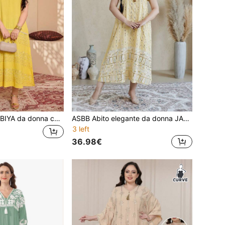
ASBB Abito JALABIYA da donna con ricamo pesante in oro, scollo a V con nappine, spacco sull'orlo e cappello, abito elegante giallo per vacanze e abbigliamento casual da donna 2026
ASBB Abito elegante da donna JALABIYA arabo giallo con ricami e paillettes dorate, scollo a V con nappine, outfit casual per vacanze e feste 2026
3 left
36.98€