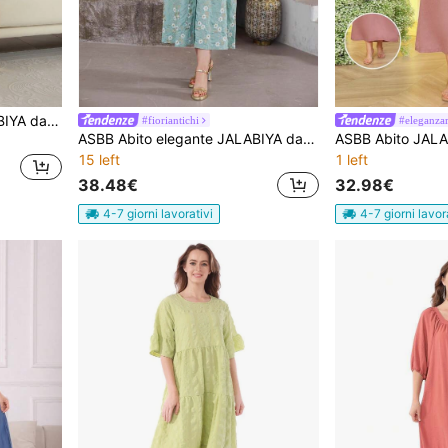
ASBB Abito elegante JALABIYA da donna taglie forti con ricami e paillettes dorate, scollo a V, nappine, colore giallo, per feste estive, vacanze e outfit casual 2026
#fioriantichi
#eleganza
ASBB Abito elegante JALABIYA da donna araba verde con ricamo pesante floreale 3D oro & argento, outfit casual per vacanze, feste e autunno 2026
15 left
1 left
38.48€
32.98€
4-7 giorni lavorativi
4-7 giorni lavor