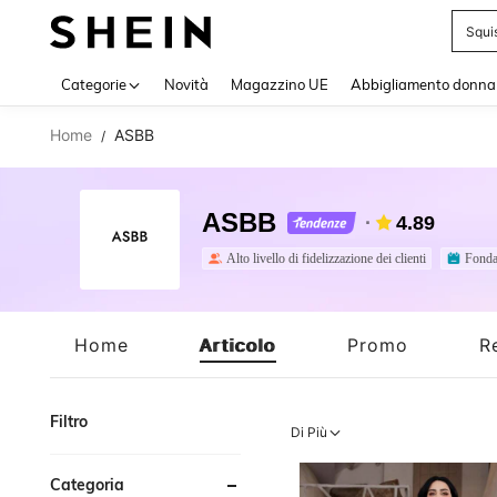
Squi
Use up 
Categorie
Novità
Magazzino UE
Abbigliamento donna
Home
ASBB
/
ASBB
4.89
Alto livello di fidelizzazione dei clienti
Fonda
Home
Articolo
Promo
R
Filtro
Di Più
Categoria