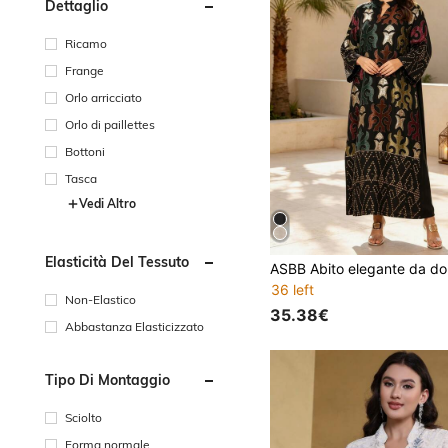
Dettaglio
Ricamo
Frange
Orlo arricciato
Orlo di paillettes
Bottoni
Tasca
Vedi Altro
Elasticità Del Tessuto
36 left
Non-Elastico
35.38€
Abbastanza Elasticizzato
Tipo Di Montaggio
Sciolto
Forma normale