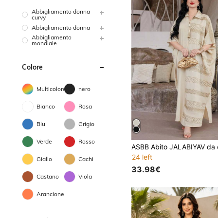
Abbigliamento donna
curvy
Abbigliamento donna
Abbigliamento
mondiale
Colore
Multicolore
nero
Bianco
Rosa
Blu
Grigio
Verde
Rosso
24 left
Giallo
Cachi
33.98€
Castano
Viola
Arancione