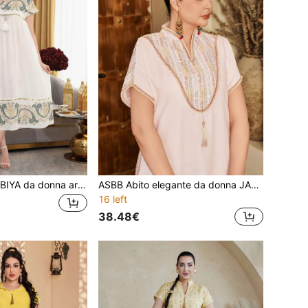
ASBB Abito JALABIYA da donna arabo in stile pesante con paillettes dorate e ricami colorati, con bordo a nappe, abito elegante beige per feste estive 2026, vacanze e abbigliamento casual
ASBB Abito elegante da donna JALABIYA arabo con ricamo colorato e paillettes dorate resistenti, con nappine color albicocca, outfit casual da vacanza e festa per le donne 2026
16 left
38.48€