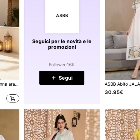
Seguici per le novità e le
promozioni
Follower
:
16K
Segui
ASBB Abito elegante da donna araba JALABIYA con ricami di paillettes colorate e oro pesante, maniche a mezza lunghezza, scollo a V, outfit casual per vacanze, feste e autunno 2026
30.95€