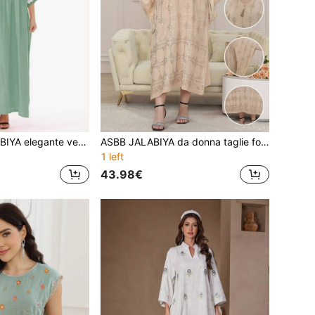
ASBB Abito JALABIYA elegante verde con ricamo pesante, patchwork floreale, nappe e maniche a spalle cadenti, per feste autunnali 2026 e abbigliamento casual
ASBB JALABIYA da donna taglie forti con ricamo dorato e perline pesanti, scollo a V con nappine, colore albicocca, elegante, per feste, vacanze e abbigliamento casual, autunno 2026
1 left
43.98€