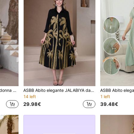
ASBB Abito JALABIYAV da donna arabo con ricamo in oro pesante, scollo a V, orlo con nappine e spacco laterale, elegante outfit casual per vacanze primavera/estate 2026
ASBB Abito elegante JALABIYA da donna araba con ricamo pesante e paillettes dorate, maniche 3/4, scollo a V, outfit casual per vacanze e feste autunnali 2026
14 left
1 left
29.98€
39.48€