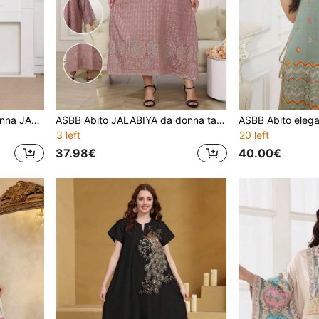
ASBB Abito elegante da donna JALABIYA con ricamo pesante floreale arabo, scollo a V e maniche in pizzo, outfit casual per vacanze, feste e autunno 2026
ASBB Abito JALABIYA da donna taglie forti con ricami e paillettes dorate pesanti, abito elegante rosa antico, abbigliamento casual per vacanze e feste autunnali 2026
3 left
20 left
37.98€
40.00€