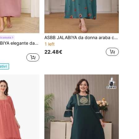
ASBB JALABIYA da donna araba con ricamo floreale pesante, collo rotondo, verde, elegante, per festival autunnali 2026, feste, vacanze e abbigliamento casual
ricamata
ASBB Abito JALABIYA elegante da donna con ricamo pesante dorato e nappe, scollo a V, colore rosa polvere, outfit casual per feste e vacanze autunno 2026
1 left
22.48€
ativi