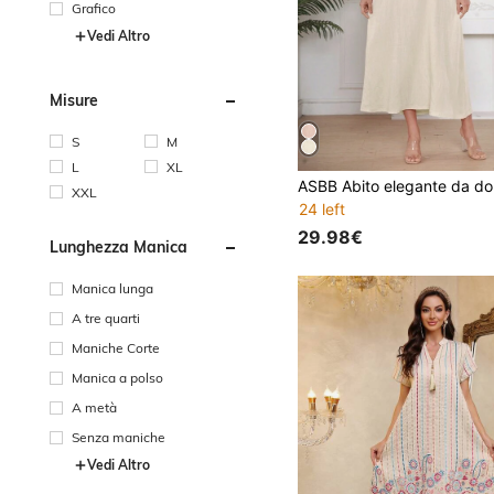
Grafico
Vedi Altro
Misure
S
M
L
XL
XXL
24 left
29.98€
Lunghezza Manica
Manica lunga
A tre quarti
Maniche Corte
Manica a polso
A metà
Senza maniche
Vedi Altro