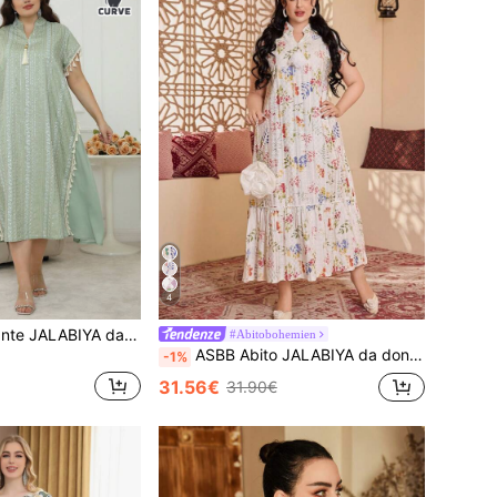
4
ASBB Abito elegante JALABIYA da donna taglie forti con ricami in paillettes dorate, nappe, scollo a V, colore verde, stile arabo, per festival autunno 2026, feste e abbigliamento casual
#Abitobohemien
ASBB Abito JALABIYA da donna araba con ricamo pesante 3D, stampa colorata, nappe, pizzo, scollo a V, patchwork, plissettato, bianco fresco ed elegante, outfit casual primavera/estate 2026
-1%
31.56€
31.90€