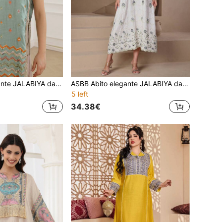
ASBB Abito elegante JALABIYA da donna araba con ricamo in paillettes dorate pesanti, spacco laterale con laccio, senza maniche, color albicocca, outfit per vacanze e festival estivi 2026
ASBB Abito elegante JALABIYA da donna arabo con stampa colorata resistente, maniche 3/4 e orlo in pizzo, beige, outfit casual per feste e vacanze autunno 2026
5 left
34.38€