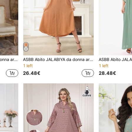
ASBB Abito JALABIYA da donna arabo con ricami e paillettes dorate pesanti, con scialle incluso, abito elegante nero per il festival autunnale 2026, vacanze e abbigliamento casual
ASBB Abito JALABIYA da donna arabo con ricamo pesante oro & verde, scollo a V, maniche corte, orlo curvo, elegante abito per festa autunnale 2026, vacanze & uso casual
1 left
1 left
26.48€
28.48€