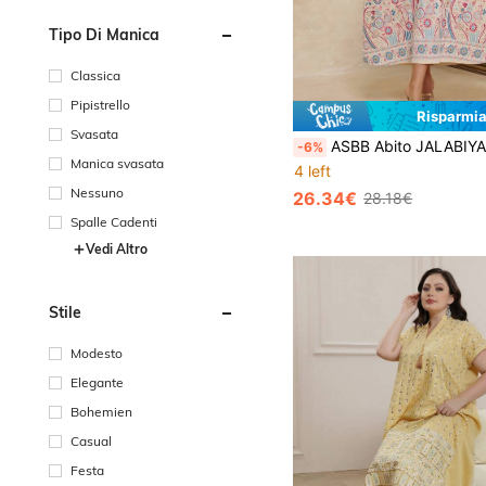
Tipo Di Manica
Classica
Pipistrello
Risparmia
Svasata
ASBB Abito JALABIYA da donna arabo con ricamo pesante e colorato, con frange, scollo a V con incavo, colore albicocca, outfit eleg
-6%
Manica svasata
4 left
Nessuno
26.34€
28.18€
Spalle Cadenti
Vedi Altro
Stile
Modesto
Elegante
Bohemien
Casual
Festa