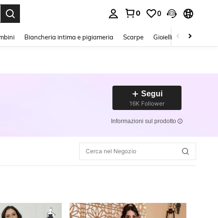
0
0
s Enter to select.
mbini
Biancheria intima e pigiameria
Scarpe
Gioielli E Accessori
Segui
16K Follower
Informazioni sul prodotto