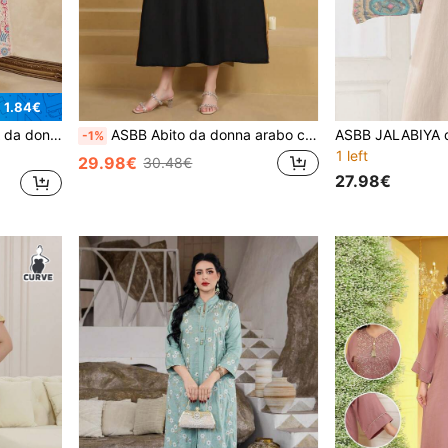
 1.84€
ante per feste, vacanze e casual, autunno 2026
ASBB Abito da donna arabo con ricamo di paillettes dorate pesanti, JALABIYA con scollo a V e bordo dorato, abito lungo nero elegante, abbigliamento casual per festival estivi 2026
-1%
1 left
29.98€
30.48€
27.98€