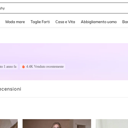
shy
and down arrow keys to navigate search Recente ricerca and Cerca e Trova. Pres
Moda mare
Taglie Forti
Casa e Vita
Abbigliamento uomo
Ba
to 1 anno fa
4.4K Venduto recentemente
ecensioni