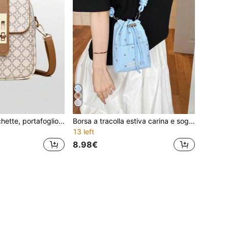
Borsa donna, pochette, portafoglio, grande capacità, stile retrò, piccola borsa, porta monete/chiavi, borsa a tracolla con motivo a lettere, elegante borsa a spalla casual, portafoglio donna di mezza età, borsa piccola versatile alla moda, borsa a tracolla casual in pelle PU
Borsa a tracolla estiva carina e sognante nera con coulisse, portamonete, borsa sportiva casual per studentessa universitaria e studentessa di scuola media, accessorio essenziale da viaggio per uscite e bagaglio a mano
13 left
8.98€