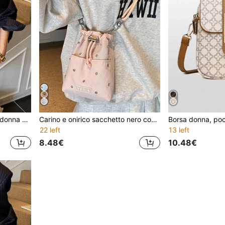
Borsa a tracolla piccola da donna di design di nicchia di alta gamma, borsa fashion da pendolare con lettere, borsa baguette con catena da portare sotto il braccio
Carino e onirico sacchetto nero con coulisse per telefono, pochette a tracolla, portamonete, adatto per sport, tempo libero, studenti universitari, ragazze delle medie, essenziale per uscite e viaggi
22 left
13 left
8.48€
10.48€