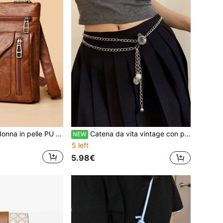
Nuovo zaino da donna in pelle PU semplice e versatile, borsa a tracolla diagonale con ampia cinghia, borsa casual da motocicletta, borsa a tracolla retrò, borsa da cintura per corsa all'aperto, borsa diagonale stile celebrità, borsa per telefono, zaino unisex alla moda, borsa casual elegante ad alta capacità
Catena da vita vintage con perle per donne, lunghezza regolabile, accessorio versatile per pantaloni e gonne, cintura da vita stile street punk alla moda
NEW
5 left
5.98€