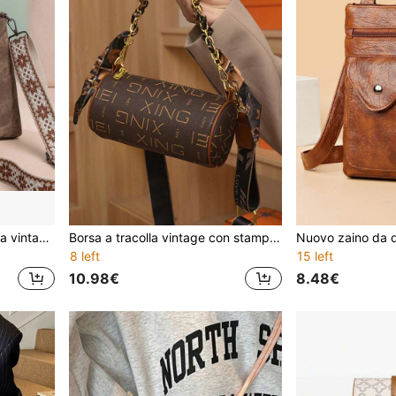
2026 Nuova borsa a tracolla vintage con frange per donna, elegante stile europeo di alta qualità, grande capacità, design minimalista a più strati, borsa secchiello vintage di stile, borsa a tracolla versatile e alla moda per uso esterno e lavorativo
Borsa a tracolla vintage con stampa floreale vintage, decorata con catena, ampia capacità, leggera, versatile, a forma di cuscino con stampa, borsa cilindrica con stampa, con ampia tracolla, adatta per viaggi, shopping, appuntamenti, regalo per donne, adatta per ragazze adolescenti, studenti universitari, lavoratori d'ufficio, adatta per ufficio, scuola, lavoro, pendolarismo, attività all'aperto, viaggi, uscite
8 left
15 left
10.98€
8.48€