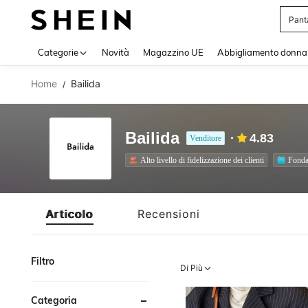
Squi
Use up 
Categorie
Novità
Magazzino UE
Abbigliamento donna
Home
Bailida
/
Bailida
4.83
Venditore
Alto livello di fidelizzazione dei clienti
Fonda
Articolo
Recensioni
Filtro
Di Più
Categoria