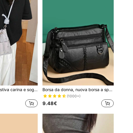
Borsa a tracolla estiva carina e sognante nera con coulisse, portamonete, borsa sportiva casual per studentessa universitaria e studentessa di scuola media, ragazza, essenziale per viaggi e uscite, borsa da portare con sé
Borsa da donna, nuova borsa a spalla multitasche a doppio strato con grande capacità, stile retrò, decorazione con bottoni, borsa a tracolla versatile e alla moda per signore, in pelle PU
(1000+)
9.48€