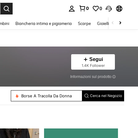
0
0
s Enter to select.
mbini
Biancheria intima e pigiameria
Scarpe
Gioielli E Accessori
Segui
1.4K Follower
Informazioni sul prodotto
Borse A Tracolla Da Donna
Cerca nel Negozio