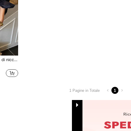
Borsa da donna con design di nicchia di alta gamma, borsa a tracolla piccola, borsa da pendolare con lettere alla moda, borsa baguette con catena, borsa da portare sotto il braccio
1
1 Pagine in Totale