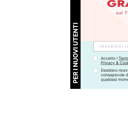
PER I NUOVI UTENTI
Accetto i 
Termi
Privacy & Coo
Desidero ricev
consapevole di
qualsiasi mom