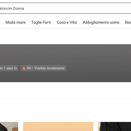
shy
and down arrow keys to navigate search Recente ricerca and Cerca e Trova. Pres
Moda mare
Taglie Forti
Casa e Vita
Abbigliamento uomo
Ba
to 1 anno fa
9K+ Venduto recentemente