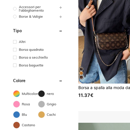
Accessori per
l'abbigliamento
Borse & Valigie
Tipo
Altri
Borsa quadrata
Borsa a secchiello
Borsa baguette
Colore
Multicolore
nero
11.37€
Rosa
Grigio
Blu
Cachi
Castano