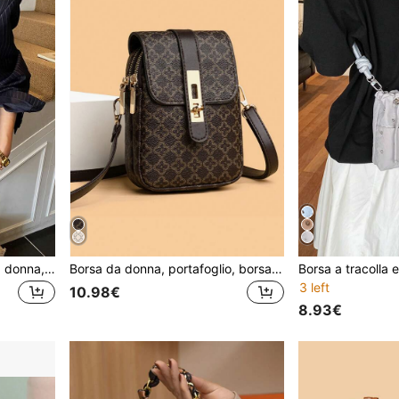
Borsa a spalla alla moda da donna, borsa a tracolla, borsa piccola, design a lettera, borsa per pendolari, borsa baguette con catena, borsa sotto braccio
Borsa da donna, portafoglio, borsa piccola vintage a doppio strato con grande capacità, portamonete, portachiavi, borsa a tracolla di moda con lettere, 2024 versatile e piccola, borsa da donna in pelle, borsa a tracolla elegante casual da donna, stile vintage mediorientale ed europeo, borsa a tracolla da donna di mezza età, portamonete/portaphone da donna, borsa piccola versatile e di moda da donna, borsa casual da donna, borsa in PU, borsa della spesa
3 left
10.98€
8.93€