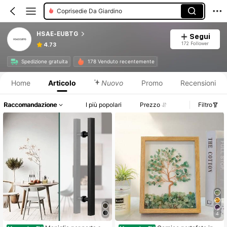
Coprisedie Da Giardino
Protezione Per Piedi
HSAE-EUBTG
Segui
172 Follower
4.73
Informazioni sul prodotto: Comunicazione del prezzo, dettagli su vendite e disponibilità.
Spedizione gratuita
178 Venduto recentemente
Home
Articolo
Nuovo
Promo
Recensioni
Raccomandazione
I più popolari
Prezzo
Filtro
4