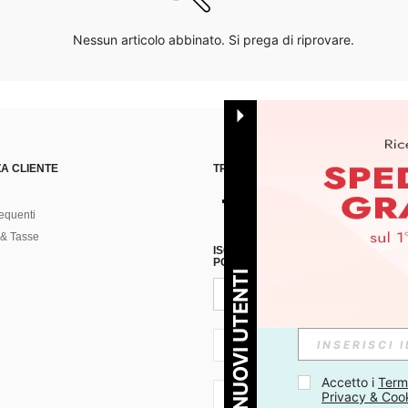
Nessun articolo abbinato. Si prega di riprovare.
A CLIENTE
TROVACI SU
equenti
& Tasse
ISCRIVITI ALLA NOSTRA NEWSLETT
POSSIBILE ANNULLARE LA SOTTOSC
PER I NUOVI UTENTI
IT + 39
Accetto i 
Termi
Privacy & Coo
IT + 39