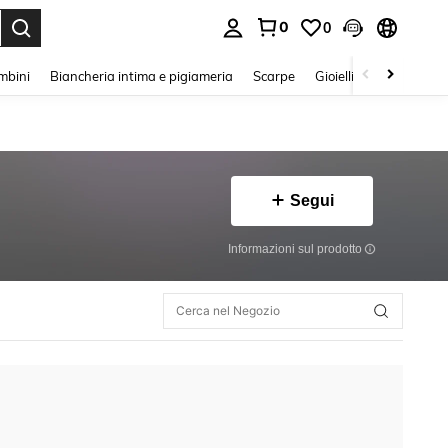
0
0
s Enter to select.
mbini
Biancheria intima e pigiameria
Scarpe
Gioielli E Accessori
Segui
Informazioni sul prodotto