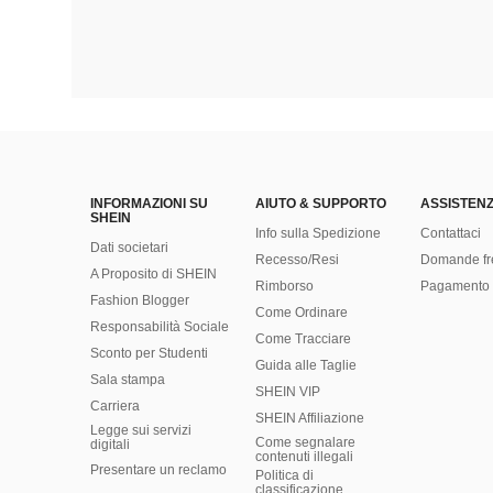
INFORMAZIONI SU
AIUTO & SUPPORTO
ASSISTENZ
SHEIN
Info sulla Spedizione
Contattaci
Dati societari
Recesso/Resi
Domande fr
A Proposito di SHEIN
Rimborso
Pagamento 
Fashion Blogger
Come Ordinare
Responsabilità Sociale
Come Tracciare
Sconto per Studenti
Guida alle Taglie
Sala stampa
SHEIN VIP
Carriera
SHEIN Affiliazione
Legge sui servizi
Come segnalare
digitali
contenuti illegali
Presentare un reclamo
Politica di
classificazione