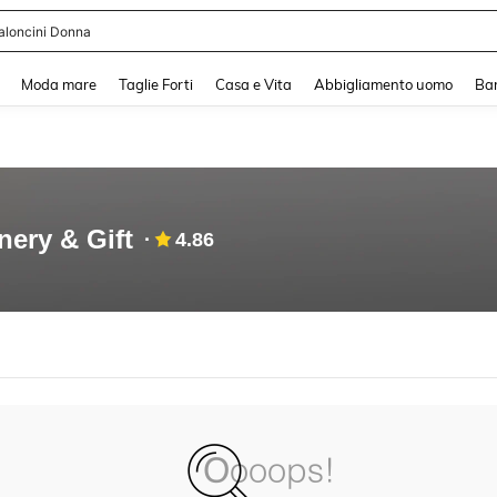
aloncini Donna
and down arrow keys to navigate search Recente ricerca and Cerca e Trova. Pres
Moda mare
Taglie Forti
Casa e Vita
Abbigliamento uomo
Ba
ery & Gift
4.86