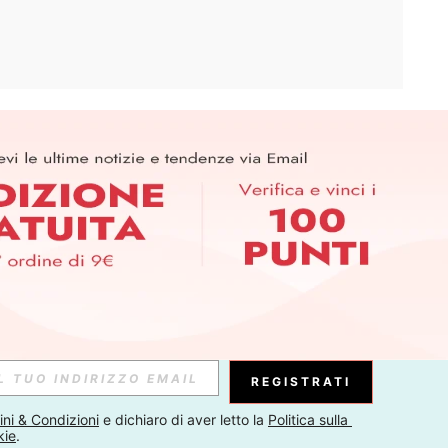
APP
ER PER SCOPRIRE LE ULTIME TENDENZE IN ANTEPRIMA! (È
RIZIONE IN QUALSIASI MOMENTO).
Iscriviti
Abbonati
REGISTRATI
ni & Condizioni
 e dichiaro di aver letto la 
Politica sulla 
kie
.
Iscriviti