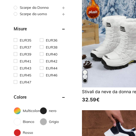
Scarpe da Donna
Scarpe da uomo
Misure
EUR35
EUR36
EUR37
EUR38
EUR39
EUR40
EUR41
EUR42
EUR43
EUR44
EUR45
EUR46
EUR47
Colore
32.59€
Multicolore
nero
Bianco
Grigio
Rosso