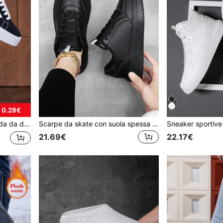
 0.29€
m spessa, adatte per molteplici occasioni
Scarpe da skate con suola spessa da donna per l'autunno/inverno, sneaker in pelle nera con lacci a motivo di lettere, scarpe sportive da esterno a punta tonda per taglie forti
21.69€
22.17€