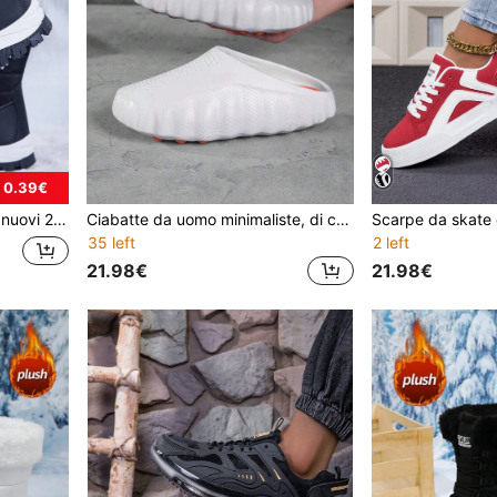
 0.39€
ekking all'aperto in autunno e inverno, stivali con pelliccia
Ciabatte da uomo minimaliste, di colore unito, con suola morbida e confortevole, leggere e traspiranti, adatte per spiaggia e piscina
35 left
2 left
21.98€
21.98€