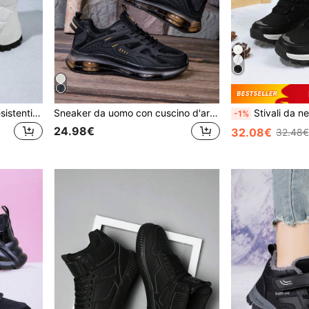
Stivali da neve da donna resistenti all'usura, spessi e caldi per uso esterno, comodi stivali da trekking a collo alto di colore unito
Sneaker da uomo con cuscino d'aria e lacci - Scarpe sportive - Assorbimento degli urti & Traspiranti - Per corsa, basket, palestra, allenamento
Stivali da neve da donna resistenti all'usura, spessi e c
-1%
24.98€
32.08€
32.48€