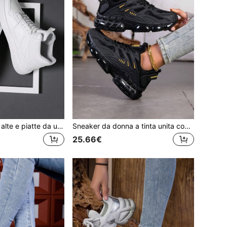
Sneaker sportive alte e piatte da uomo, scarpe da skate all'aperto con lacci semplici, nuove calzature casual 2024 per uomo, scarpe da allenamento, appuntamenti, tutte le stagioni
Sneaker da donna a tinta unita con tomaia bassa, scarpe casual resistenti, tomaia comoda e suola resistente all'usura, adatte per uso casual, studenti e adolescenti
25.66€