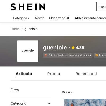
Squi
Use up 
Categorie
Novità
Magazzino UE
Abbigliamento donna
Home
guenloie
/
guenloie
4.86
Alto livello di fidelizzazione dei clienti
Fonda
Articolo
Promo
Recensioni
Filtro
Di Più
Categoria