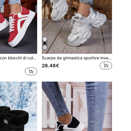
Scarpe da skate con blocchi di colore da donna per autunno/inverno, sneaker casual stringate da esterno, scarpe sportive basse e confortevoli
Scarpe da ginnastica sportive invernali da donna in rete a tinta unita, con lacci, traspiranti, con suola spessa e chunky
28.48€