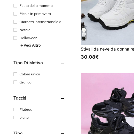
Festa della mamma
Picnic in primavera
Giornata internazionale dei
lavoratori
Natale
Halloween
Vedi Altro
30.08€
Tipo Di Motivo
Colore unico
Grafico
Tacchi
Plateau
piano
Tipo