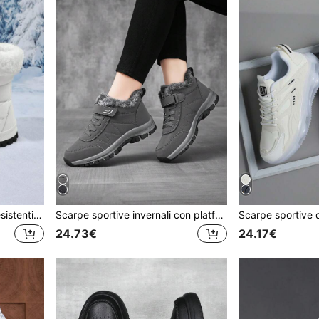
Stivali da neve da donna resistenti all'usura, ispessiti e caldi per uso esterno, comodi stivali da trekking a collo alto di colore unito
Scarpe sportive invernali con platform spesse e calde per donne di mezza età e anziane, abbinabili a cardigan, stivali da donna, stivali in pelliccia, stivali da neve
24.73€
24.17€