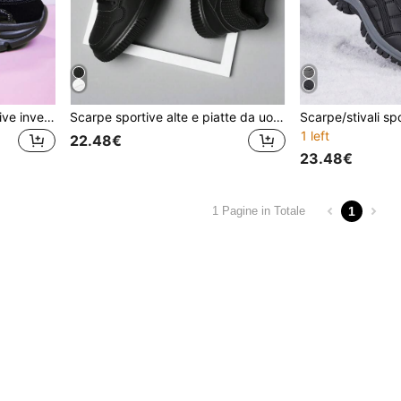
Scarpe da ginnastica sportive invernali da donna in rete a tinta unita, con suola spessa, stringate, traspiranti, con platform alto e chunky
Scarpe sportive alte e piatte da uomo, scarpe da skate all'aperto con lacci di colore unito, nuove scarpe casual da uomo 2024, per appuntamenti, adatte a tutte le stagioni, sneaker da uomo
1 left
22.48€
23.48€
1
1 Pagine in Totale