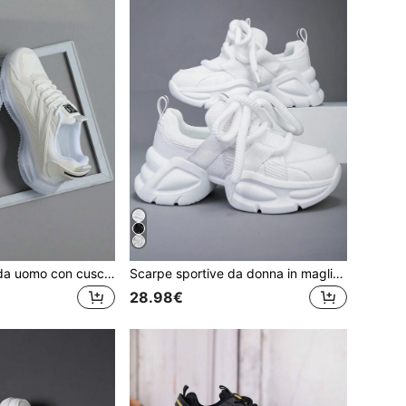
Scarpe sportive da uomo con cuscinetto d'aria e lacci - Assorbimento degli urti & Traspiranti - Per corsa, basket, allenamento in palestra, scarpi sportivi da uomo
Scarpe sportive da donna in maglia a tinta unita per l'autunno/inverno, scarpe da corsa con lacci traspiranti, sneaker con platform chunky
28.98€