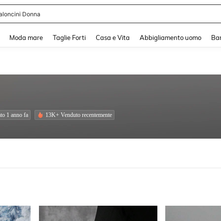
shy
and down arrow keys to navigate search Recente ricerca and Cerca e Trova. Pres
Moda mare
Taglie Forti
Casa e Vita
Abbigliamento uomo
Ba
to 1 anno fa
13K+ Venduto recentemente