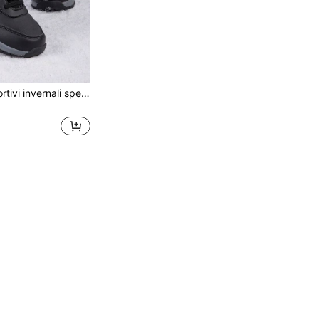
Scarpe/stivali sportivi invernali spessi e caldi per donne di mezza età e anziane, stivali da neve