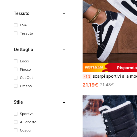
Tessuto
EVA
Tessuto
Dettaglio
Lacci
Risparmia
Fiocco
scarpi sportivi alla moda da donna per l'autunno/inverno con design a contrasto di colore, traspiranti, con suola platfor
-1%
Cut Out
21.19€
21.48€
Crespo
Stile
Sportivo
All'aperto
Casual