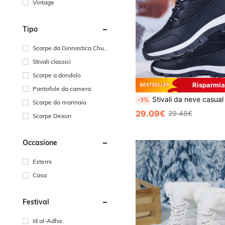
Vintage
Tipo
Scarpe da Ginnastica Chun
ky
Stivali classici
Scarpe a dondolo
Risparmia
Pantofole da camera
Stivali da neve casual nuovi 2024 da uomo, scarpe da trekking, stivali con suola spessa per esterni, stivali alti stringati caldi con fodera morbida, adatti per passeggiate, corsa, tr
-1%
Scarpe da marinaio
29.09€
29.48€
Scarpe Dexun
Occasione
Esterni
Casa
Festival
Id al-Adha