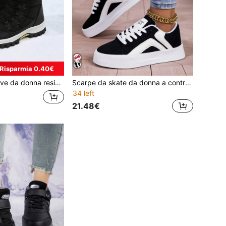
Risparmia 0.40€
aldi per uso esterno, comodi stivali da trekking a collo alto di colore unito
Scarpe da skate da donna a contrasto di colore per autunno/inverno, scarpe casual stringate da esterno, sneaker basse confortevoli
34 left
21.48€