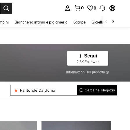
0
0
s Enter to select.
mbini
Biancheria intima e pigiameria
Scarpe
Gioielli E Accessori
Segui
2.6K Follower
Scarpe Da Ginnastica Con Zeppa Da Donna
Informazioni sul prodotto
Sneakers Da Uomo
Scarpe Casual Da Donna
Stivali Da Neve Da Donna
Stivaletti Da Donna
Pantofole Da Uomo
Cerca nel Negozio