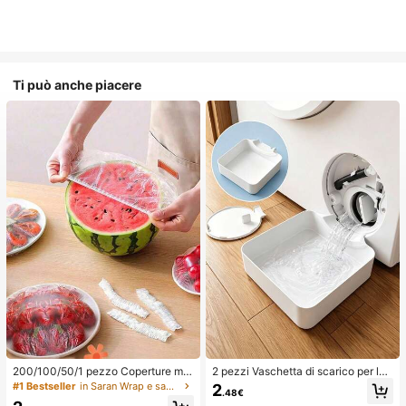
Ti può anche piacere
200/100/50/1 pezzo Coperture mo
2 pezzi Vaschetta di scarico per lav
nouso in pellicola trasparente per al
atrice, Tappetino di protezione imp
#1 Bestseller
in Saran Wrap e sacchetti di plastica
2
.48€
imenti, Coperture per doccia, Sacc
ermeabile per pavimento della lava