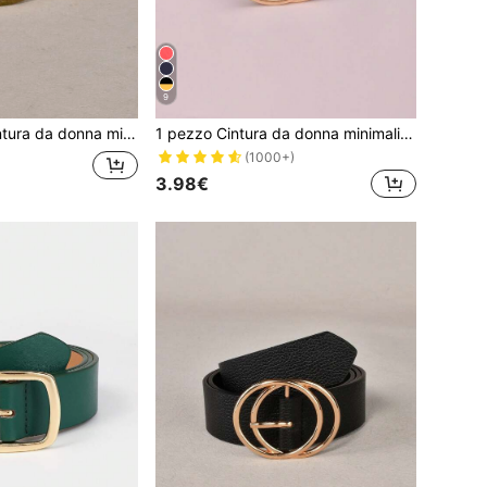
9
asual punk bohémien vintage stile corte festa carina sexy elegante street in pelle PU per tutte le stagioni
1 pezzo Cintura da donna minimalista e versatile
(1000+)
3.98€