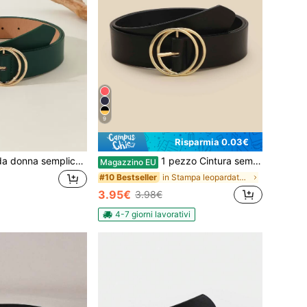
9
Risparmia 0.03€
1 pezzo Cintura da donna semplice e alla moda, adatta per ogni occasione, per estate, scuola, autunno, Ognissanti
1 pezzo Cintura semplice e alla moda per donna, adatta per l'estate, la scuola, l'autunno e Ognissanti
Magazzino EU
in Stampa leopardata Donne Cinture & Cinture Acces
#10 Bestseller
3.95€
3.98€
4-7 giorni lavorativi