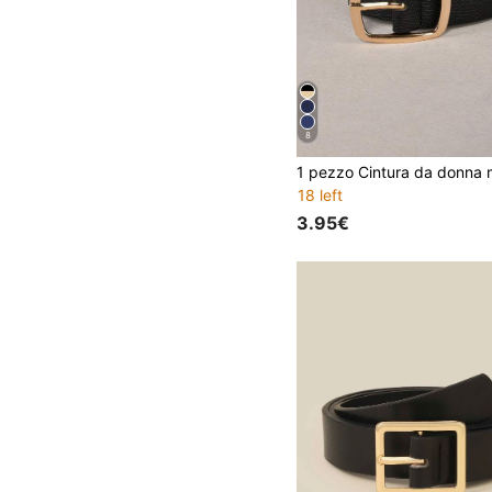
8
18 left
3.95€