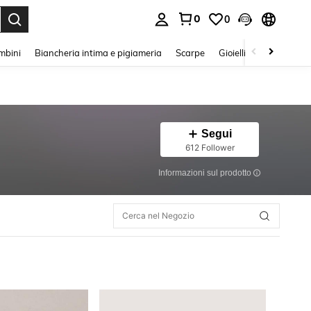
0
0
s Enter to select.
mbini
Biancheria intima e pigiameria
Scarpe
Gioielli E Accessori
Segui
612 Follower
Informazioni sul prodotto