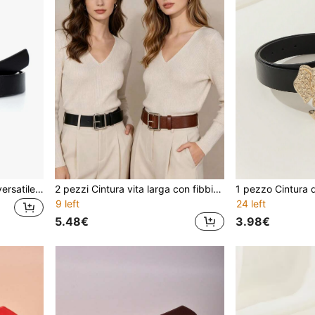
1 pezzo Cintura da donna versatile, semplice e alla moda, adatta per estate, scuola, autunno, Ognissanti
2 pezzi Cintura vita larga con fibbia decorativa, stile versatile adatto per studenti, adatto per uso quotidiano
9 left
24 left
5.48€
3.98€