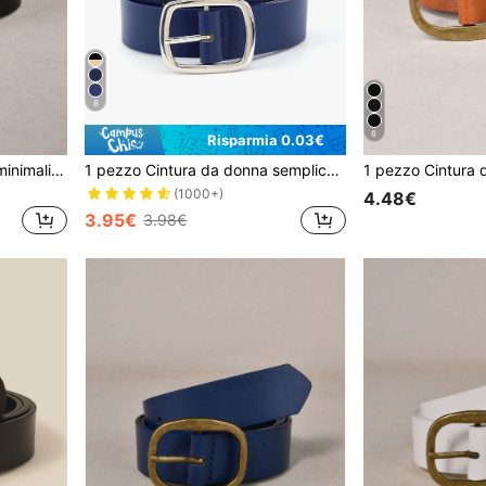
8
8
Risparmia 0.03€
1 pezzo Cintura da donna minimalista e versatile alla moda
1 pezzo Cintura da donna semplice, alla moda e versatile, adatta per estate, scuola, autunno, Ognissanti
(1000+)
4.48€
3.95€
3.98€