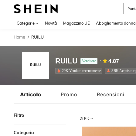
Squi
Use up 
Categorie
Novità
Magazzino UE
Abbigliamento donna
Home
RUILU
/
RUILU
4.87
Venditore
29K Venduto recentemente
8.9K Acquisto ri
Articolo
Promo
Recensioni
Filtro
Di Più
Categoria