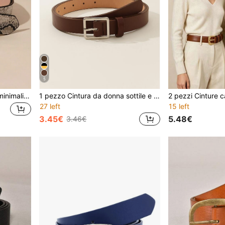
5
1 pezzo Cintura da donna minimalista e versatile
1 pezzo Cintura da donna sottile e versatile in pelle PU alla moda
27 left
15 left
3.45€
5.48€
3.46€