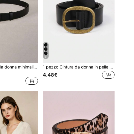
8
1 pezzo Cintura da donna minimalista alla moda versatile, colore unito, casual, bohémien, vintage, stile da festa, stile da corte, carina, sexy, elegante, punk, street, in pelle PU, per tutte le stagioni
1 pezzo Cintura da donna in pelle PU versatile e minimalista alla moda
4.48€