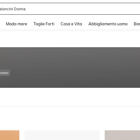
shy
and down arrow keys to navigate search Recente ricerca and Cerca e Trova. Pres
Moda mare
Taglie Forti
Casa e Vita
Abbigliamento uomo
Ba
petuto