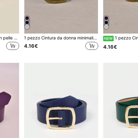
1 pezzo Cintura da donna in pelle PU alla moda e sottile
1 pezzo Cintura da donna minimalista e versatile, colore unito, stile casual punk bohémien vintage da corte, per feste, carina, sexy, elegante, in pelle PU, adatta per tutte le stagioni
1 pezzo Cintura da donna minimalista alla moda versatile colore unito c
NEW
4.16€
4.16€