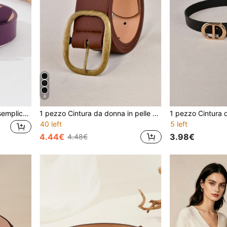
8
1 pezzo Cintura da donna semplice e alla moda, adatta per ogni occasione, per estate, scuola, autunno, Ognissanti
1 pezzo Cintura da donna in pelle PU versatile e minimalista alla moda
40 left
5 left
4.44€
3.98€
4.48€