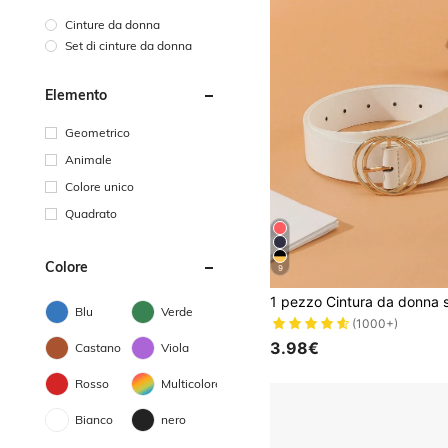
Cinture da donna
Set di cinture da donna
Elemento
Geometrico
Animale
Colore unico
Quadrato
Colore
9
Blu
Verde
(1000+)
3.98€
Castano
Viola
Rosso
Multicolore
Bianco
nero