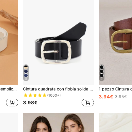
8
8
1 pezzo Cintura da donna semplice, alla moda e versatile, adatta per estate, scuola, autunno, Ognissanti
Cintura quadrata con fibbia solida, adatta per estate, scuola, autunno, Ognissanti
(1000+)
3.94€
3.95€
3.98€