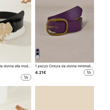
1 pezzo Cintura da donna alla moda e versatile con elemento elefante, adatta per Ognissanti, estate, scuola, autunno
1 pezzo Cintura da donna minimalista alla moda versatile colore unito casual punk bohémien vintage stile corte festa carina sexy street elegante in pelle PU per tutte le stagioni
4.21€