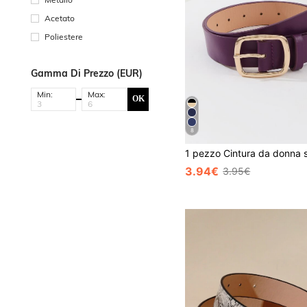
Acetato
Poliestere
Gamma Di Prezzo (EUR)
Min:
Max:
OK
8
3.94€
3.95€