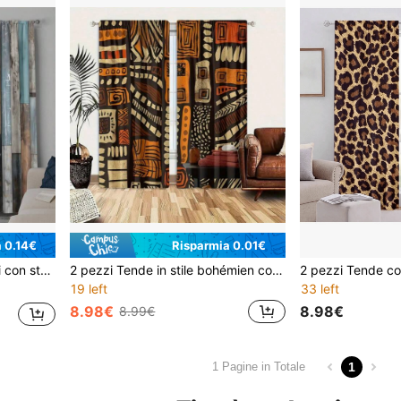
 0.14€
Risparmia 0.01€
sign con tasche, adatte per asta, stampa piatta 2D
2 pezzi Tende in stile bohémien con motivo geometrico giallo marrone africano - Design con passante per asta, protezione della privacy, facile installazione, adatte per camera da letto, soggiorno, bagno e altre decorazioni quotidiane, lavabili in lavatrice
19 left
33 left
8.98€
8.98€
8.99€
1
1 Pagine in Totale