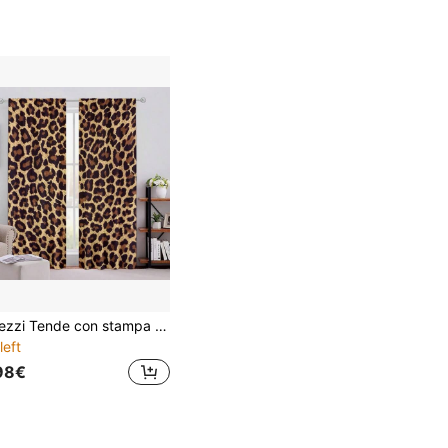
e
2 pezzi Tende con stampa leopardata, tende decorative artistiche e alla moda per finestre, tende filtranti e per privacy, facili da installare, lavabili, adatte per camera da letto, ufficio, cucina, soggiorno e studio, 100% tende in poliestere
left
98€