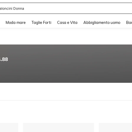
aloncini Donna
and down arrow keys to navigate search Recente ricerca and Cerca e Trova. Pres
Moda mare
Taglie Forti
Casa e Vita
Abbigliamento uomo
Ba
4.88