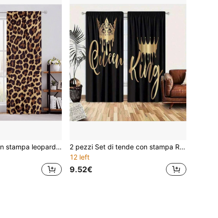
2 pezzi Tende con stampa leopardata, tende decorative artistiche e alla moda per finestre, tende filtranti e per privacy, facili da installare, lavabili, adatte per camera da letto, ufficio, cucina, soggiorno e studio, 100% tende in poliestere
2 pezzi Set di tende con stampa Re e Regina in oro - Filtraggio della luce, design con passante per bastone, per camera da letto, soggiorno, ufficio - Tende in poliestere durevole, lavabili in lavatrice per soggiorno, stampa piatta 2D
12 left
9.52€