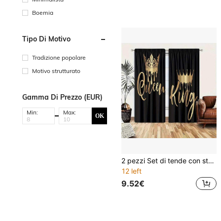
Boemia
Tipo Di Motivo
Tradizione popolare
Motivo strutturato
Gamma Di Prezzo (EUR)
Min:
Max:
OK
2 pezzi Set di tende con stampa Re e Regina in oro - Filtraggio della luce, design con passante per bastone, per camera da letto, soggiorno, ufficio - Tende in poliestere durevole, lavabili in lavatrice per soggiorno, stampa piatta 2D
12 left
9.52€