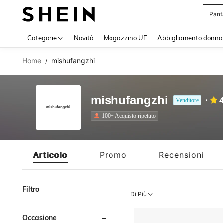
Pant
Use up 
Categorie
Novità
Magazzino UE
Abbigliamento donna
Home
mishufangzhi
/
mishufangzhi
Venditore
100+ Acquisto ripetuto
Articolo
Promo
Recensioni
Filtro
Di Più
Occasione