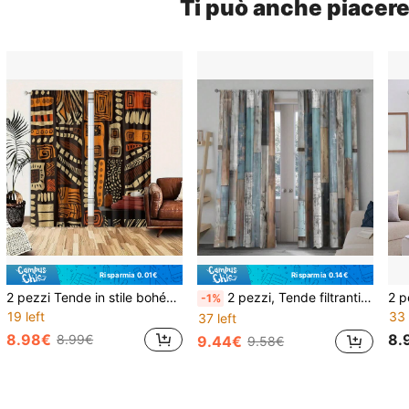
Ti può anche piacer
Risparmia 0.01€
Risparmia 0.14€
2 pezzi Tende in stile bohémien con motivo geometrico giallo marrone africano - Design con passante per asta, protezione della privacy, facile installazione, adatte per camera da letto, soggiorno, bagno e altre decorazioni quotidiane, lavabili in lavatrice
2 pezzi, Tende filtranti con stampa vintage effetto legno in materiale di poliestere, adatte per camera da letto, soggiorno, ufficio e decorazione domestica, design con tasche, adatte per asta, stampa piatta 2D
-1%
19 left
33 
37 left
8.98€
8.
8.99€
9.44€
9.58€