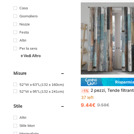
Casa
Giornaliero
Nozze
Festa
Altri
Per la sera
Vedi Altro
Misure
Risparmia
52"W x 63"L(132 x 160cm)
2 pezzi, Tende filtranti con stampa vintage effetto legno in materiale di poliestere, adatte per camera da letto, soggiorno, ufficio e decorazione domestica, de
-1%
52"W x 95"L(132 x 241cm)
37 left
9.44€
9.58€
Stile
Altri
Stile Mori
Minimalista