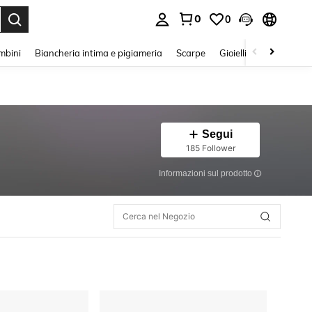
0
0
s Enter to select.
mbini
Biancheria intima e pigiameria
Scarpe
Gioielli E Accessori
Segui
185 Follower
Informazioni sul prodotto