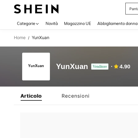
Pant
Use up 
Categorie
Novità
Magazzino UE
Abbigliamento donna
Home
YunXuan
/
YunXuan
4.90
Venditore
Articolo
Recensioni