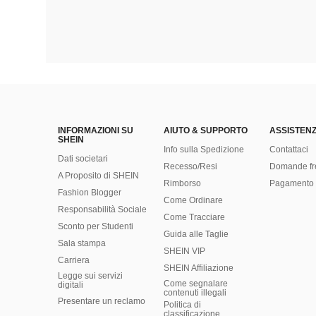
INFORMAZIONI SU
AIUTO & SUPPORTO
ASSISTENZ
SHEIN
Info sulla Spedizione
Contattaci
Dati societari
Recesso/Resi
Domande fr
A Proposito di SHEIN
Rimborso
Pagamento 
Fashion Blogger
Come Ordinare
Responsabilità Sociale
Come Tracciare
Sconto per Studenti
Guida alle Taglie
Sala stampa
SHEIN VIP
Carriera
SHEIN Affiliazione
Legge sui servizi
Come segnalare
digitali
contenuti illegali
Presentare un reclamo
Politica di
classificazione