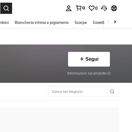
0
0
s Enter to select.
mbini
Biancheria intima e pigiameria
Scarpe
Gioielli E Accessori
Segui
Informazioni sul prodotto