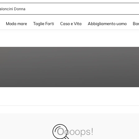
aloncini Donna
and down arrow keys to navigate search Recente ricerca and Cerca e Trova. Pres
Moda mare
Taglie Forti
Casa e Vita
Abbigliamento uomo
Ba