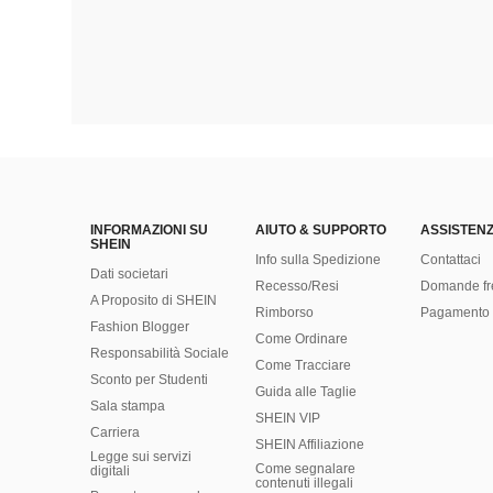
INFORMAZIONI SU
AIUTO & SUPPORTO
ASSISTENZ
SHEIN
Info sulla Spedizione
Contattaci
Dati societari
Recesso/Resi
Domande fr
A Proposito di SHEIN
Rimborso
Pagamento 
Fashion Blogger
Come Ordinare
Responsabilità Sociale
Come Tracciare
Sconto per Studenti
Guida alle Taglie
Sala stampa
SHEIN VIP
Carriera
SHEIN Affiliazione
Legge sui servizi
Come segnalare
digitali
contenuti illegali