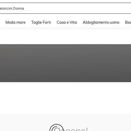
aloncini Donna
and down arrow keys to navigate search Recente ricerca and Cerca e Trova. Pres
Moda mare
Taglie Forti
Casa e Vita
Abbigliamento uomo
Ba