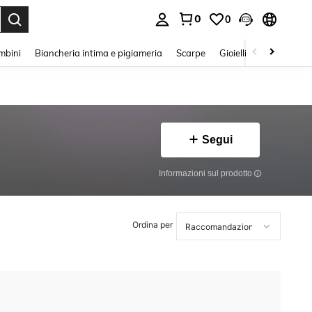
0
0
s Enter to select.
mbini
Biancheria intima e pigiameria
Scarpe
Gioielli E Accessori
Segui
Informazioni sul prodotto
Ordina per