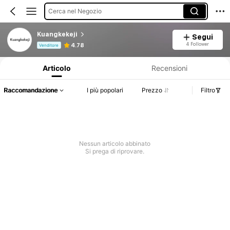
Cerca nel Negozio
Kuangkekeji
Segui
Informazioni sul prodotto: Comunicazione del prezzo, dettagli su vendite e disponibilità.
4 Follower
4.78
Venditore
Articolo
Recensioni
Raccomandazione
I più popolari
Prezzo
Filtro
Nessun articolo abbinato
Si prega di riprovare.