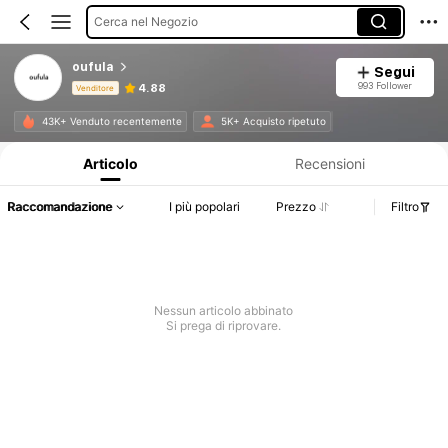
Cerca nel Negozio
oufula
Segui
993 Follower
4.88
Venditore
Informazioni sul prodotto: Comunicazione del prezzo, dettagli su vendite e disponibilità.
43K+ Venduto recentemente
5K+ Acquisto ripetuto
Articolo
Recensioni
Raccomandazione
I più popolari
Prezzo
Filtro
Nessun articolo abbinato
Si prega di riprovare.