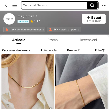
Cerca nel Negozio
magic fish
Segui
2.7K Follower
4.90
Venditore
Informazioni sul prodotto: Comunicazione del prezzo, dettagli su vendite e disponibilità.
12K+ Venduto recentemente
5K+ Acquisto ripetuto
Articolo
Promo
Recensioni
Raccomandazione
I più popolari
Prezzo
Filtro