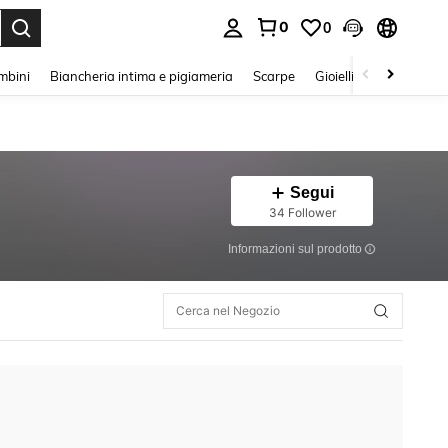
0
0
s Enter to select.
mbini
Biancheria intima e pigiameria
Scarpe
Gioielli E Accessori
Segui
34 Follower
Informazioni sul prodotto