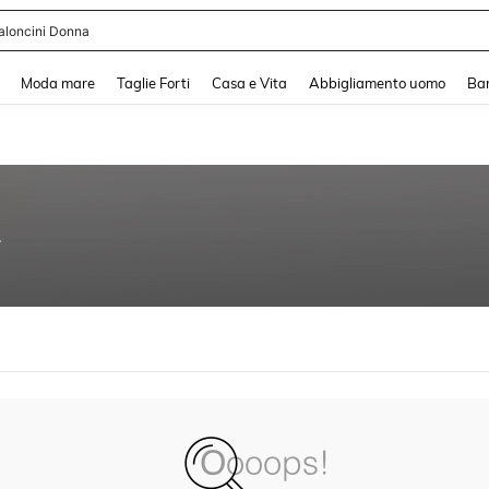
aloncini Donna
and down arrow keys to navigate search Recente ricerca and Cerca e Trova. Pres
Moda mare
Taglie Forti
Casa e Vita
Abbigliamento uomo
Ba
1