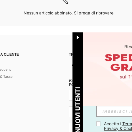
Nessun articolo abbinato. Si prega di riprovare.
A CLIENTE
TROVACI SU
equenti
& Tasse
ISCRIVITI ALLA NOSTRA NEWSLETT
POSSIBILE ANNULLARE LA SOTTOSC
PER I NUOVI UTENTI
IT + 39
Accetto i 
Termi
Privacy & Coo
IT + 39