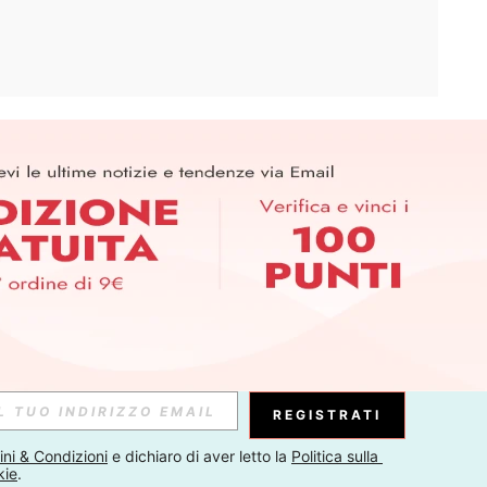
APP
ER PER SCOPRIRE LE ULTIME TENDENZE IN ANTEPRIMA! (È
RIZIONE IN QUALSIASI MOMENTO).
Iscriviti
Abbonati
REGISTRATI
ni & Condizioni
 e dichiaro di aver letto la 
Politica sulla 
kie
.
Iscriviti