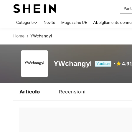
Pant
Use up 
Categorie
Novità
Magazzino UE
Abbigliamento donna
Home
YWchangyi
/
YWchangyi
4.9
Venditore
Articolo
Recensioni