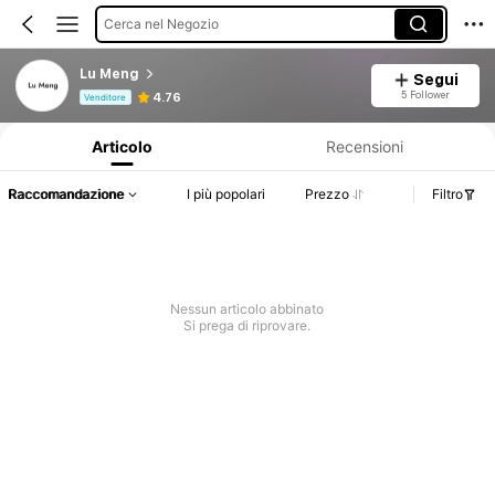
Cerca nel Negozio
Lu Meng
Segui
Informazioni sul prodotto: Comunicazione del prezzo, dettagli su vendite e disponibilità.
5 Follower
4.76
Venditore
Articolo
Recensioni
Raccomandazione
I più popolari
Prezzo
Filtro
Nessun articolo abbinato
Si prega di riprovare.