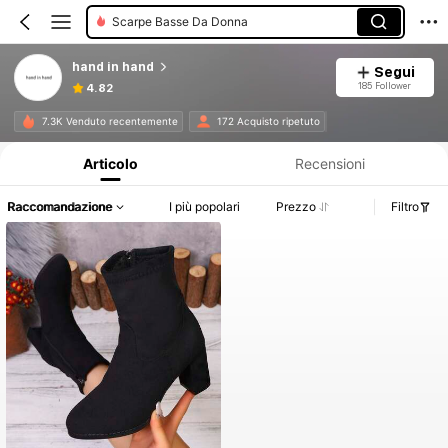
Scarpe Basse Da Donna
hand in hand
Segui
185 Follower
4.82
Informazioni sul prodotto: Comunicazione del prezzo, dettagli su vendite e disponibilità.
7.3K Venduto recentemente
172 Acquisto ripetuto
Articolo
Recensioni
Raccomandazione
I più popolari
Prezzo
Filtro