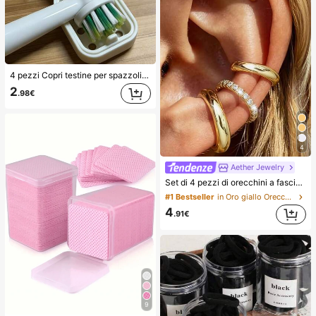
4 pezzi Copri testine per spazzolino elettrico con fori di ventilazione per la circolazione dell'aria e l'asciugatura, riducono gli odori. Copri testine per spazzolino creativi e alla moda, manicotti protettivi per spazzolino. Leggeri e pratici, adatti per i viaggi in famiglia
2
.98€
4
Aether Jewelry
Set di 4 pezzi di orecchini a fascia minimalisti in zirconia cubica - Possono essere impilati, senza bisogno di foratura, adatti per l'uso quotidiano in ufficio (Set da 4 pezzi, non 4 paia), Regalo per lei
#1 Bestseller
in Oro giallo Orecchini da donna
4
.91€
9
#2 Bestseller
in Tessuto non tessuto Strumenti per la rimozione