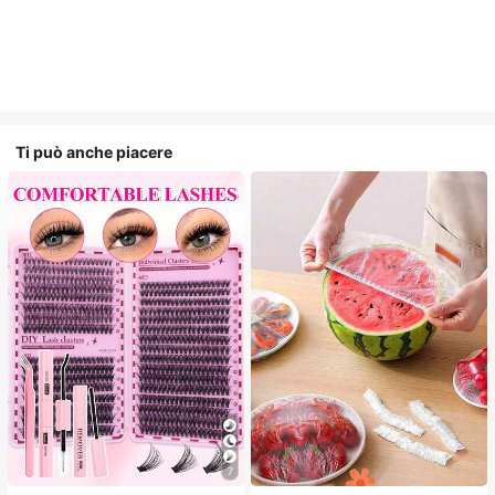
Ti può anche piacere
7