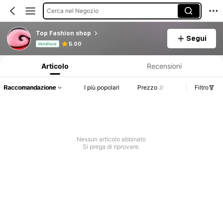
Cerca nel Negozio
Top Fashion shop
Segui
Informazioni sul prodotto: Comunicazione del prezzo, dettagli su vendite e disponibilità.
5.00
Venditore
Articolo
Recensioni
Raccomandazione
I più popolari
Prezzo
Filtro
Nessun articolo abbinato
Si prega di riprovare.