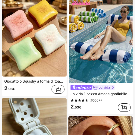
Giocattolo Squishy a forma di toast extra large, super morbido, giocattolo antistress a forma di toast al burro, disponibile in rosa, giallo, bianco e verde, giocattolo squishy antistress -- perfetto per regali di compleanno e festività, piccoli regali quotidiani a sorpresa, kawaii, miglioratore dell'umore
2
Joivida
.98€
Joivida 1 pezzo Amaca gonfiabile da piscina con rete - Lettino per adulti a righe, adatto per vacanze, feste e relax, disponibile in rosa, giallo, bianco, verde, blu e altri colori, amaca da esterno, essenziale per spiaggia e piscina, ottimo per la fotografia
(1000+)
2
.53€