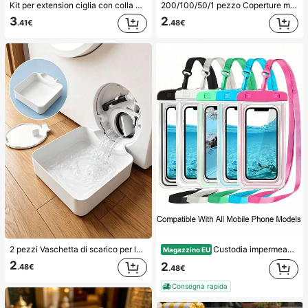
Kit per extension ciglia con colla a doppia estremità/640 ciuffi di ciglia finte in visone sintetico fai-da-te, ricciatura D, spesse e soffici, lunghezze miste 8-16mm, illuminano gli occhi per ogni trucco. Scegli colla, rimuovitore, pinzette secondo necessità. Leggere, riutilizzabili ed economiche, adatte ai principianti per molte occasioni, estetiche
200/100/50/1 pezzo Coperture monouso in pellicola trasparente per alimenti, Coperture per doccia, Sacchetti termoretraibili monouso multifunzione, Copriscarpe monouso, Pellicola trasparente da cucina rinforzata, Coperture per conservazione alimenti in frigorifero domestico, Coperture elastiche estensibili, Uso quotidiano
3
2
.41€
.48€
2 pezzi Vaschetta di scarico per lavatrice, Tappetino di protezione impermeabile per pavimento della lavanderia, Vaschetta anti-traboccamento e anti-perdita, Accessori durevoli per lavatrice, Forniture per la pulizia dell'area lavanderia domestica & Organizzazione della casa
Custodia impermeabile universale per telefono, Borsa impermeabile per telefono - Con funzione luminosa, Borsa impermeabile per telefono, Custodia impermeabile per telefono, Compatibile con 17 16 15 14 13 Pro Max Plus Air, Adatta per nuoto, rafting, immersioni, fotografia subacquea, spiaggia, sport all'aperto, viaggi, vacanze, piscina, sport all'aperto, Confezione da 8/5/4/3/2/1, Essenziali estivi
Magazzino EU
2
2
.48€
.48€
Consegna rapida