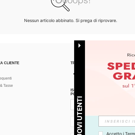
Nessun articolo abbinato. Si prega di riprovare.
A CLIENTE
TROVACI SU
equenti
& Tasse
ISCRIVITI ALLA NOSTRA NEWSLETT
POSSIBILE ANNULLARE LA SOTTOSC
PER I NUOVI UTENTI
IT + 39
Accetto i 
Termi