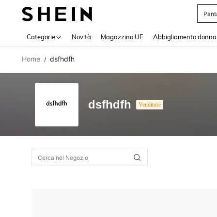
Pant
Use up 
Categorie
Novità
Magazzino UE
Abbigliamento donna
Home
dsfhdfh
/
dsfhdfh
Venditore