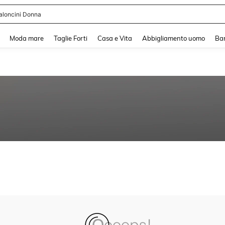
aloncini Donna
and down arrow keys to navigate search Recente ricerca and Cerca e Trova. Pres
Moda mare
Taglie Forti
Casa e Vita
Abbigliamento uomo
Ba