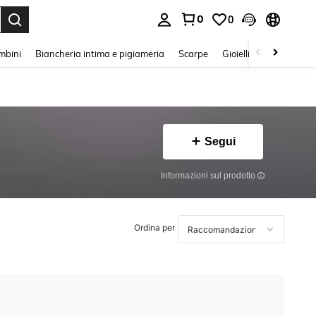
0
0
s Enter to select.
mbini
Biancheria intima e pigiameria
Scarpe
Gioielli E Accessori
Segui
Informazioni sul prodotto
Ordina per