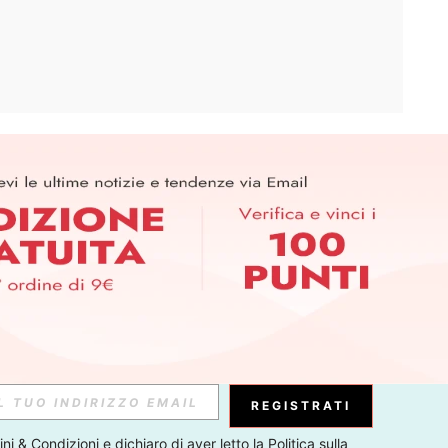
APP
ER PER SCOPRIRE LE ULTIME TENDENZE IN ANTEPRIMA! (È
RIZIONE IN QUALSIASI MOMENTO).
Iscriviti
Abbonati
REGISTRATI
ni & Condizioni
 e dichiaro di aver letto la 
Politica sulla 