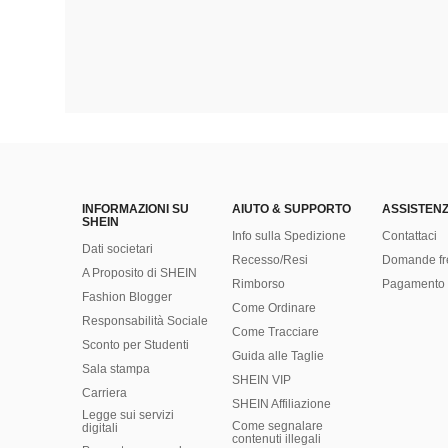
INFORMAZIONI SU
AIUTO & SUPPORTO
ASSISTENZ
SHEIN
Info sulla Spedizione
Contattaci
Dati societari
Recesso/Resi
Domande fr
A Proposito di SHEIN
Rimborso
Pagamento 
Fashion Blogger
Come Ordinare
Responsabilità Sociale
Come Tracciare
Sconto per Studenti
Guida alle Taglie
Sala stampa
SHEIN VIP
Carriera
SHEIN Affiliazione
Legge sui servizi
Come segnalare
digitali
contenuti illegali