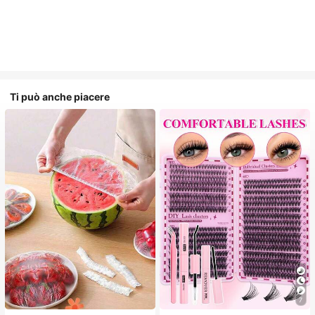
Ti può anche piacere
7