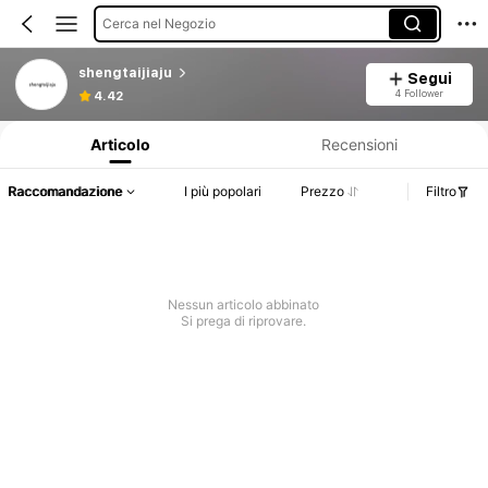
Cerca nel Negozio
shengtaijiaju
Segui
Informazioni sul prodotto: Comunicazione del prezzo, dettagli su vendite e disponibilità.
4 Follower
4.42
Articolo
Recensioni
Raccomandazione
I più popolari
Prezzo
Filtro
Nessun articolo abbinato
Si prega di riprovare.