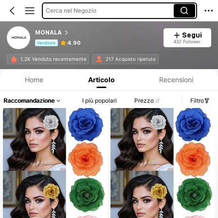
Cerca nel Negozio
MONALA
Segui
432 Follower
4.90
Venditore
Informazioni sul prodotto: Comunicazione del prezzo, dettagli su vendite e disponibilità.
1.2K Venduto recentemente
217 Acquisto ripetuto
Home
Articolo
Recensioni
Raccomandazione
I più popolari
Prezzo
Filtro