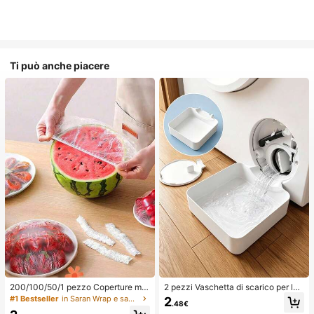
Ti può anche piacere
200/100/50/1 pezzo Coperture mo
2 pezzi Vaschetta di scarico per lav
nouso in pellicola trasparente per al
atrice, Tappetino di protezione imp
#1 Bestseller
in Saran Wrap e sacchetti di plastica
2
.48€
imenti, Coperture per doccia, Sacc
ermeabile per pavimento della lava