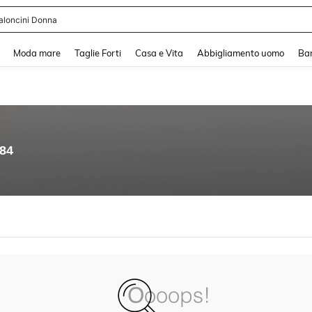
aloncini Donna
and down arrow keys to navigate search Recente ricerca and Cerca e Trova. Pres
Moda mare
Taglie Forti
Casa e Vita
Abbigliamento uomo
Ba
.84