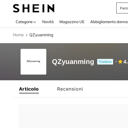
Pant
Use up 
Categorie
Novità
Magazzino UE
Abbigliamento donna
Home
QZyuanming
/
QZyuanming
4
Venditore
Articolo
Recensioni