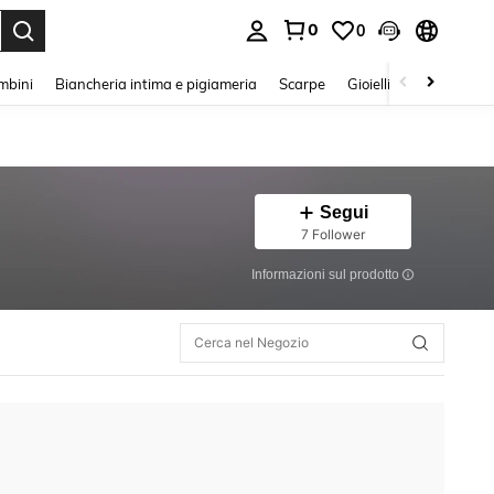
0
0
s Enter to select.
mbini
Biancheria intima e pigiameria
Scarpe
Gioielli E Accessori
Segui
7 Follower
Informazioni sul prodotto