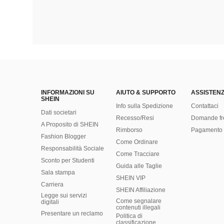
INFORMAZIONI SU
AIUTO & SUPPORTO
ASSISTENZ
SHEIN
Info sulla Spedizione
Contattaci
Dati societari
Recesso/Resi
Domande fr
A Proposito di SHEIN
Rimborso
Pagamento 
Fashion Blogger
Come Ordinare
Responsabilità Sociale
Come Tracciare
Sconto per Studenti
Guida alle Taglie
Sala stampa
SHEIN VIP
Carriera
SHEIN Affiliazione
Legge sui servizi
Come segnalare
digitali
contenuti illegali
Presentare un reclamo
Politica di
classificazione