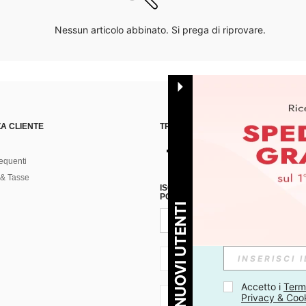
Nessun articolo abbinato. Si prega di riprovare.
A CLIENTE
TROVACI SU
equenti
& Tasse
ISCRIVITI ALLA NOSTRA NEWSLETT
POSSIBILE ANNULLARE LA SOTTOSC
PER I NUOVI UTENTI
IT + 39
Accetto i 
Termi
Privacy & Coo
IT + 39