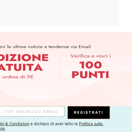
APP
ER PER SCOPRIRE LE ULTIME TENDENZE IN ANTEPRIMA! (È
RIZIONE IN QUALSIASI MOMENTO).
Iscriviti
Abbonati
REGISTRATI
ni & Condizioni
 e dichiaro di aver letto la 
Politica sulla 
kie
.
Iscriviti