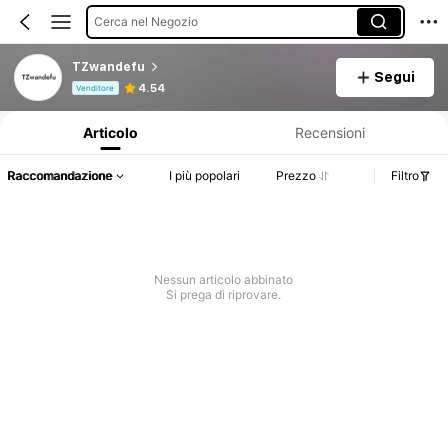
Cerca nel Negozio
TZwandefu
Segui
Informazioni sul prodotto: Comunicazione del prezzo, dettagli su vendite e disponibilità.
4.54
Venditore
Articolo
Recensioni
Raccomandazione
I più popolari
Prezzo
Filtro
Nessun articolo abbinato
Si prega di riprovare.