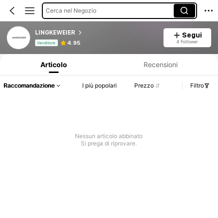
Cerca nel Negozio
LINGKEWEIER
Segui
Informazioni sul prodotto: Comunicazione del prezzo, dettagli su vendite e disponibilità.
4 Follower
4.95
Venditore
Articolo
Recensioni
Raccomandazione
I più popolari
Prezzo
Filtro
Nessun articolo abbinato
Si prega di riprovare.