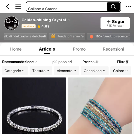
Collane A Catena
Bracciali Da Braccio
Golden-shining Crystal
Segui
Set Di Bracciali
7.4K Follower
4.89
Venditore
Informazioni sul prodotto: Comunicazione del prezzo, dettagli su vendite e disponibilità.
o livello di fidelizzazione dei clienti
Fondato 1 anno fa
190K Venduto recentem
Home
Articolo
Promo
Recensioni
Raccomandazione
I più popolari
Prezzo
Filtro
Categorie
Tessuto
elemento
Occasione
Colore