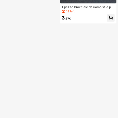
1 pezzo Bracciale da uomo stile pu
nk in metallo elastico, fermaglio per
18 left
maniche in oro o argento
3
.97€