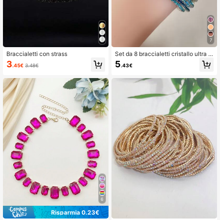
7
Braccialetti con strass
Set da 8 braccialetti cristallo ultra s
ottili da 2mm, braccialetti minimalist
3
5
.45€
3.48€
.43€
i multicolore versatili da donna, ada
tti per vacanze, feste, riunioni
6
Risparmia 0.23€