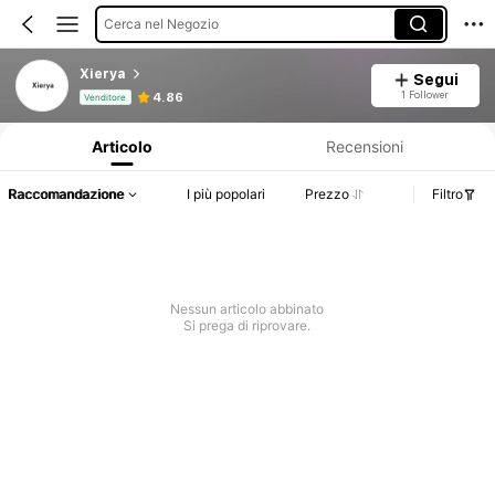
Cerca nel Negozio
Xierya
Segui
Informazioni sul prodotto: Comunicazione del prezzo, dettagli su vendite e disponibilità.
1 Follower
4.86
Venditore
Articolo
Recensioni
Raccomandazione
I più popolari
Prezzo
Filtro
Nessun articolo abbinato
Si prega di riprovare.