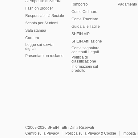
A Proposito di SHEIN
Rimborso
Pagamento 
Fashion Blogger
Come Ordinare
Responsabilità Sociale
Come Tracciare
Sconto per Studenti
Guida alle Taglie
Sala stampa
SHEIN VIP
Carriera
SHEIN Affiliazione
Legge sui servizi
Come segnalare
digitali
contenuti illegali
Presentare un reclamo
Politica di
classificazione
​Informazioni sul
prodotto
©2009-2026 SHEIN Tutti i Diritti Riservati
Centro sulla Privacy
Politica sulla Privacy & Cookie
Imposta 