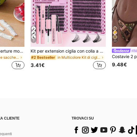
7
23
200/100/50/1 pezzo Coperture monouso in pellicola trasparente per alimenti, Coperture per doccia, Sacchetti termoretraibili monouso multifunzione, Copriscarpe monouso, Pellicola trasparente da cucina rinforzata, Coperture per conservazione alimenti in frigorifero domestico, Coperture elastiche estensibili, Uso quotidiano
Kit per extension ciglia con colla a doppia estremità/640 ciuffi di ciglia finte in visone sintetico fai-da-te, ricciatura D, spesse e soffici, lunghezze miste 8-16mm, illuminano gli occhi per ogni trucco. Scegli colla, rimuovitore, pinzette secondo necessità. Leggere, riutilizzabili ed economiche, adatte ai principianti per molte occasioni, estetiche
#Bi
in Saran Wrap e sacchetti di plastica
in Multicolore Kit di ciglia finte e adesivi
#2 Bestseller
9.48€
3.41€
A CLIENTE
TROVACI SU
equenti