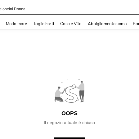
aloncini Donna
and down arrow keys to navigate search Recente ricerca and Cerca e Trova. Pres
Moda mare
Taglie Forti
Casa e Vita
Abbigliamento uomo
Ba
OOPS
Il negozio attuale è chiuso