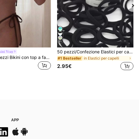
15
50 pezzi/Confezione Elastici per capelli da donna neri di base ad alta elasticità, fermacoda senza cuciture, elastici per capelli per palestra, sport & acconciature quotidiane, comfort tutto il giorno
kini Vcay
Costavie 2 pezzi Bikini con top a fascia e slip con texture a paillettes, costume da bagno sexy per vacanze estive in spiaggia
in Elastici per capelli
#1 Bestseller
2.95€
APP