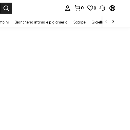
0
0
s Enter to select.
mbini
Biancheria intima e pigiameria
Scarpe
Gioielli E Accessori