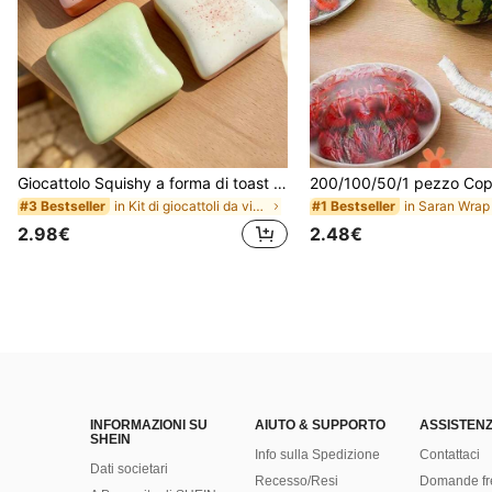
Giocattolo Squishy a forma di toast extra large, super morbido, giocattolo antistress a forma di toast al burro, disponibile in rosa, giallo, bianco e verde, giocattolo squishy antistress -- perfetto per regali di compleanno e festività, piccoli regali quotidiani a sorpresa, kawaii, miglioratore dell'umore
in Kit di giocattoli da viaggio Giocattoli da spre
#3 Bestseller
#1 Bestseller
2.98€
2.48€
INFORMAZIONI SU
AIUTO & SUPPORTO
ASSISTENZ
SHEIN
Info sulla Spedizione
Contattaci
Dati societari
Recesso/Resi
Domande fr