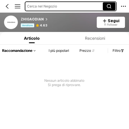
Cerca nel Negozio
ZHIGAODIAN
Segui
Informazioni sul prodotto: Comunicazione del prezzo, dettagli su vendite e disponibilità.
11 Follower
4.63
Venditore
Articolo
Recensioni
Raccomandazione
I più popolari
Prezzo
Filtro
Nessun articolo abbinato
Si prega di riprovare.