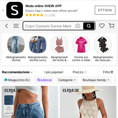
Costumi Mare Donna
Moda online-SHEIN APP
×
Copricostume Donna
OTTIENI
Scarica l'app e ottieni tante offerte speciali!
(12,439)
Top
Copri Costumi Donna Mare
Vestiti Lunghi Donna Estate
Costumi Mare Donna
Abbigliamento
Abbigliamento
Abigliamenti
Donne più
Abbigliamento
donna
donna curvy
da notte &
sonno e relax
da casa per
Lounge per
uomo
Donna
Raccomandazione
I più popolari
Prezzo
Filtro
Magazzino EU
Categorie
Boutique trendy
S