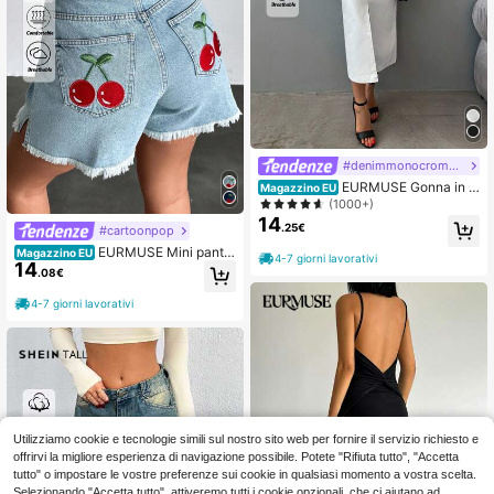
#denimmonocromatico
EURMUSE Gonna in d
Magazzino EU
enim monocolore a fessura alta
(1000+)
14
.25€
#cartoonpop
EURMUSE Mini pantal
Magazzino EU
4-7 giorni lavorativi
14
oncini in denim con ricamo di ciliegi
.08€
e, minimalisti e di moda, adatti per
l'estate
4-7 giorni lavorativi
Utilizziamo cookie e tecnologie simili sul nostro sito web per fornire il servizio richiesto e
offrirvi la migliore esperienza di navigazione possibile. Potete "Rifiuta tutto", "Accetta
tutto" o impostare le vostre preferenze sui cookie in qualsiasi momento a vostra scelta.
Selezionando "Accetta tutto", attiveremo tutti i cookie opzionali, che ci aiutano ad