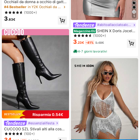
Occhiali da donna a occhio di gatto
stile Y2K, per corsa, all'aperto, stree
#4 Bestseller
in Y2K Occhiali da sole alla moda da donna
t snap, feste, stile retrò, spiaggia est
(1000+)
iva, ritorno a scuola
5
3
.83€
#abitoallacciatoalcollo
SHEIN X Doris Jocely
Magazzino EU
n SHEIN ICON Top corto halter in pe
(1000+)
lle PU con incrocio e lacci sulla schi
3
.23€
-41%
5.48€
ena, colore argento
4-7 giorni lavorativi
Risparmia 0.54€
#essenzialifesta
CUCCOO SZL Stivali alti alla cosci
a a punta con volant, tacchi sottili a
(100+)
spillo, da indossare per eventi di mo
34