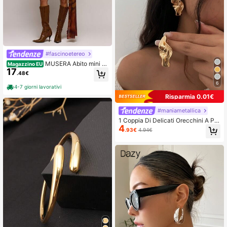
#fascinoetereo
MUSERA Abito mini a
Magazzino EU
17
derente con collo alto, stampa paisl
.48€
ey stropicciata, drappeggio e lacci
6
o, adatto per primavera/estate, per
4-7 giorni lavorativi
appuntamenti, uscite serali, festival,
Risparmia 0.01€
vacanze
#maniametallica
1 Coppia Di Delicati Orecchini A Per
4
no In Metallo Personalizzati E Creat
.93€
4.94€
ivi Con Foglia Asimmetrica Astratta,
Orecchini Vintage Semplici Ed Eleg
anti, Adatti Per Uso Quotidiano, Fes
tival, Feste E Banchetti