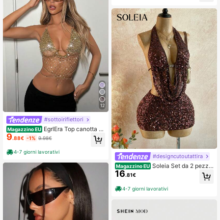
a moda e versatile, effetto snellente
per il viso, in maglia, per il freddo, d
esign di nicchia, dolce e cool, con p
izzo, in rete, lavorato a mano, a unc
inetto traforato, per primavera ed es
tate, sottile e traspirante
12
#sottoiriflettori
EgrlEra Top canotta c
Magazzino EU
9
on schiena scoperta e collo alla halt
.88€
-1%
9.98€
er con strass, adatto per festival mu
sicali e feste di Capodanno, in stile
4-7 giorni lavorativi
#designcutoutattira
Y2K
Soleia Set da 2 pezzi
Magazzino EU
16
da donna in stile Y2K, top con scoll
.81€
o drappeggiato e paillettes, e minig
onna aderente
4-7 giorni lavorativi