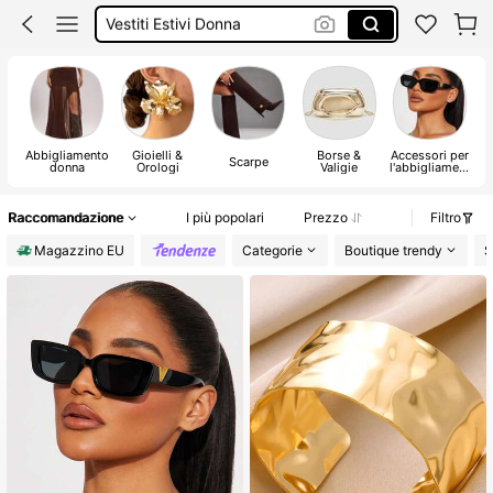
Squishy
Sandali Donna Estivi
Costumi Mare Donna
Abbigliamento
Gioielli &
Borse &
Accessori per
Scarpe
donna
Orologi
Valigie
l'abbigliament
o
Raccomandazione
I più popolari
Prezzo
Filtro
Magazzino EU
Categorie
Boutique trendy
S