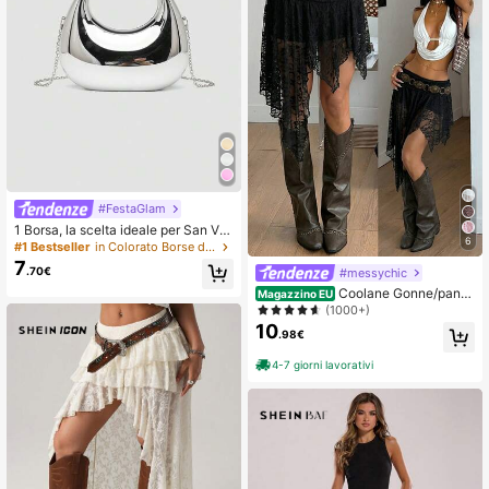
#FestaGlam
1 Borsa, la scelta ideale per San Val
6
entino, comoda e alla moda, borsa e
#1 Bestseller
in Colorato Borse da sera da donna
legante, opzione di regalo personali
7
.70€
#messychic
zzata, accessori 2025, stile di moda
adatto a tutte le occasioni, sensazi
Coolane Gonne/panta
Magazzino EU
one di lusso accessibile, borsa da fe
loncini asimmetrici con volant in piz
(1000+)
sta ribelle, estremamente adatta per
zo bianchi, morbidi e elasticizzati, i
10
.98€
feste, matrimoni, gala, cene/banche
n stile vintage boho, streetwear, Y2
tti, elegante borsa da signora
K, adatti per la primavera/estate e l
4-7 giorni lavorativi
a spiaggia