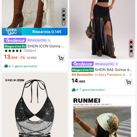
9
Risparmia 0.14€
#messychic
SHEIN ICON Gonna as
Magazzino EU
immetrica a vita super bassa con str
(1000+)
ati in pizzo di torta
11
13
.84€
-1%
13.98€
#messychic
4-7 giorni lavorativi
SHEIN BAE Gonna do
Magazzino EU
nna plissettata in rete con spacchi l
#4 Bestseller
in Sexy Pantaloni da donna
aterali, in tinta unita
14
.48€
4-7 giorni lavorativi