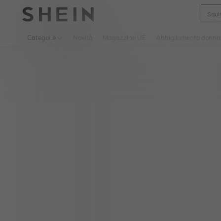
Squi
Use up 
Categorie
Novità
Magazzino UE
Abbigliamento donna