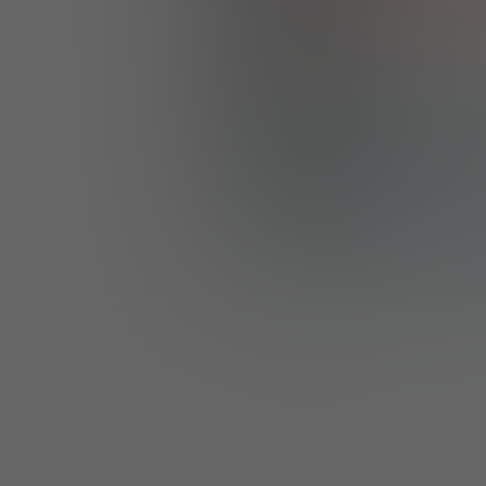
PER I NUOVI UTENTI
Accetto i 
Termi
Privacy & Coo
Desidero ricev
consapevole di
qualsiasi mom