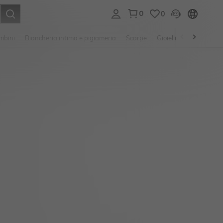
0
0
s Enter to select.
mbini
Biancheria intima e pigiameria
Scarpe
Gioielli E Accessori