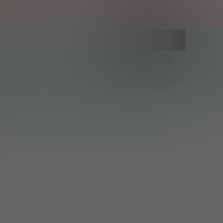
REGISTRATI
ni & Condizioni
 e dichiaro di aver letto la 
Politica sulla 
kie
.
ere offerte esclusive e notizie su SHEIN via e-mail. Sono 
 poter contattare SHEIN per annullare l'iscrizione in 
ento.