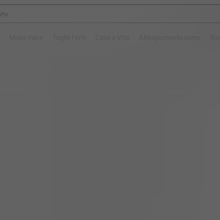
shy
and down arrow keys to navigate search Recente ricerca and Cerca e Trova. Pres
Moda mare
Taglie Forti
Casa e Vita
Abbigliamento uomo
Ba