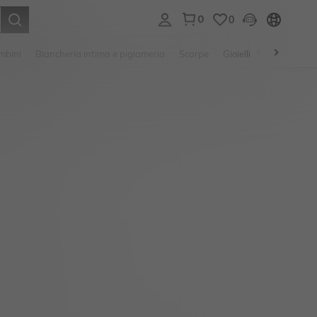
0
0
s Enter to select.
mbini
Biancheria intima e pigiameria
Scarpe
Gioielli E Accessori