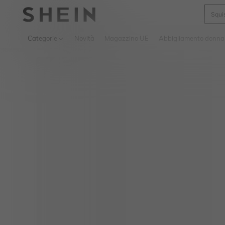
Squi
Use up 
Categorie
Novità
Magazzino UE
Abbigliamento donna