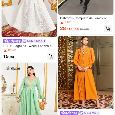
Calvornis Completo da uomo con bl
azer monopetto e pantaloni da abit
2 left
o formale
28
.34€
-6%
30.40€
DRMZ Kids
SHEIN Ragazza Tween 1 pezzo Abi
to con cintura jacquard con manica
12 left
a sbuffo
15
.59€
Al Najma