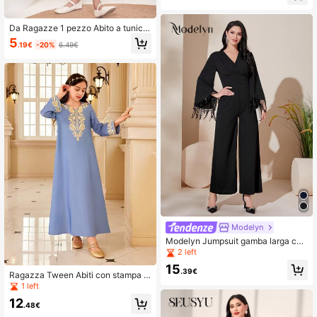
Da Ragazze 1 pezzo Abito a tunica
con stampa floreale doppie tasche
5
.19€
-20%
6.49€
Modelyn
Modelyn Jumpsuit gamba larga con
frange
2 left
15
.39€
Ragazza Tween Abiti con stampa fl
oreale con scollo a V maniche lung
1 left
he
12
.48€