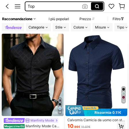
Top
Copri Costumi Donna Mare
Raccomandazione
I più popolari
Prezzo
Filtro
Pantaloncini Donna
Categorie
Stile
Colore
Misure
Tipo
Costumi Mare Donna
16
Risparmia 0.11€
14
Calvornis Camicia da uomo con sta
Manfinity Mode
mpa allover, abbottonata, slim fit, m
10
Manfinity Mode Cami
Magazzino EU
.96€
11.07€
aniche corte, da lavoro, business ca