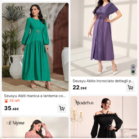
Seusyu Abito incrociato dettagli pie
ghettati con manica a pipistrello
22
.39€
Seusyu Abiti manica a lanterna con
volant
26 left
35
.48€