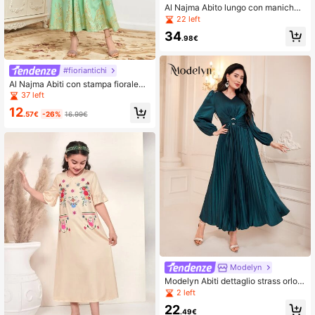
Al Najma Abito lungo con maniche
a palloncino, con dettagli plissettati,
22 left
modesto e sobrio
34
.98€
#fioriantichi
Al Najma Abiti con stampa fiorale
d'oro manica a campana
37 left
12
.57€
-26%
16.99€
Modelyn
Modelyn Abiti dettaglio strass orlo p
lissettato
2 left
22
.49€