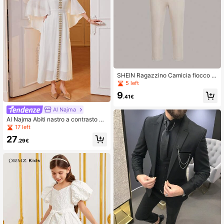
SHEIN Ragazzino Camicia fiocco fr
ontale & Pantaloni salopette
5 left
9
.41€
Al Najma
Al Najma Abiti nastro a contrasto m
anica a campana
17 left
27
.29€