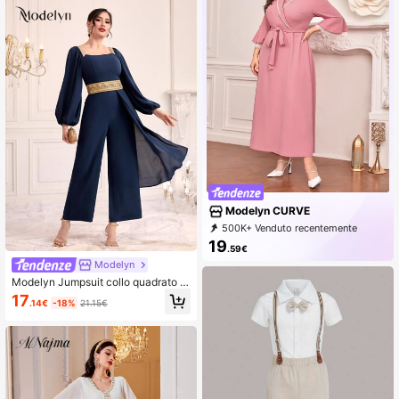
Modelyn CURVE
500K+ Venduto recentemente
500K+ Acquisto ripetuto
19
.59€
320K abbonamento
Modelyn
Modelyn Jumpsuit collo quadrato m
anica a lanterna nastro vita
17
.14€
-18%
21.15€