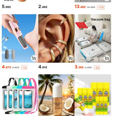
5
2
13
.98€
.46€
.48€
15.48€
-12%
4
4
3
.87€
.91€
.36€
4.92€
3.46€
-1%
-2%