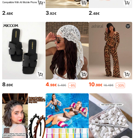
2
3
2
.48€
.92€
.48€
8
4
10
.69€
.98€
.98€
5.48€
16.48€
-9%
-33%