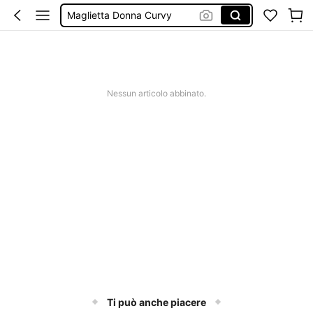
Maglietta Donna Curvy Cotone 100
Top Curvy
Maglia Donna Curvy
Magliette Donna Curvy
Nessun articolo abbinato.
Ti può anche piacere