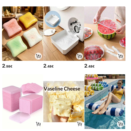
2
2
2
.98€
.48€
.48€