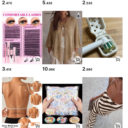
2
5
2
.47€
.43€
.53€
3
10
2
.41€
.98€
.98€