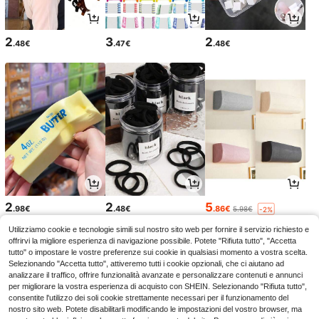
2
3
2
.48€
.47€
.48€
2
2
5
.98€
.48€
.86€
5.98€
-2%
Utilizziamo cookie e tecnologie simili sul nostro sito web per fornire il servizio richiesto e
offrirvi la migliore esperienza di navigazione possibile. Potete "Rifiuta tutto", "Accetta
tutto" o impostare le vostre preferenze sui cookie in qualsiasi momento a vostra scelta.
Selezionando "Accetta tutto", attiveremo tutti i cookie opzionali, che ci aiutano ad
analizzare il traffico, offrire funzionalità avanzate e personalizzare contenuti e annunci
per migliorare la vostra esperienza di acquisto con SHEIN. Selezionando "Rifiuta tutto",
consentite l'utilizzo dei soli cookie strettamente necessari per il funzionamento del
nostro sito web. Potete disabilitarli modificando le impostazioni del vostro browser, ma