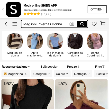
Copricostume Donna
Moda online-SHEIN APP
×
Copri Costumi Donna Mare
OTTIENI
Scarica l'app e ottieni tante offerte speciali!
(12,439)
Maglioni Invernali Donna
Inverno
Inverno Donna
Copricostume Donna
Maglioni da
Abito
Top in maglia
Cardigan da
Donne
donna
maglione da
da donna
donna
Coordinati in
m
donna
maglione
Raccomandazione
I più popolari
Prezzo
Filtro
Magazzino EU
Categorie
Colore
Dettaglio
Elasticità