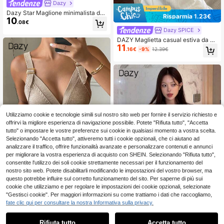
Dazy
Dazy Star Maglione minimalista da
Risparmia 1.23€
10
donna a girocollo, tinta unita, manic
.08€
he lunghe, casual per uso quotidian
Dazy SPICE
o, top corto da donna per l'autunno
DAZY Maglietta casual estiva da do
11
nna, in maglia leggera, con colletto,
.16€
-9%
12.39€
maniche corte e patchwork a contr
asto di colori
Utilizziamo cookie e tecnologie simili sul nostro sito web per fornire il servizio richiesto e
offrirvi la migliore esperienza di navigazione possibile. Potete "Rifiuta tutto", "Accetta
tutto" o impostare le vostre preferenze sui cookie in qualsiasi momento a vostra scelta.
Selezionando "Accetta tutto", attiveremo tutti i cookie opzionali, che ci aiutano ad
analizzare il traffico, offrire funzionalità avanzate e personalizzare contenuti e annunci
per migliorare la vostra esperienza di acquisto con SHEIN. Selezionando "Rifiuta tutto",
consentite l'utilizzo dei soli cookie strettamente necessari per il funzionamento del
nostro sito web. Potete disabilitarli modificando le impostazioni del vostro browser, ma
6
questo potrebbe influire sul corretto funzionamento del sito. Per saperne di più sui
cookie che utilizziamo e per regolare le impostazioni dei cookie opzionali, selezionate
Dazy SPICE
"Gestisci cookie". Per maggiori informazioni su come trattiamo i dati che raccogliamo,
DAZY Canotta da don
Magazzino EU
5
fate clic qui per consultare la nostra Informativa sulla privacy.
15
na a tinta unita, scollo a V, senza m
1
.48€
aniche, elegante, estiva, in maglia s
0
#messychic
ottile
4-7 giorni lavorativi
Rifiuta tutto
Accetta tutto