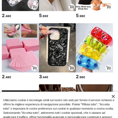
2
5
5
.48€
.89€
.98€
2
3
2
.48€
.44€
.98€
Utilizziamo cookie e tecnologie simili sul nostro sito web per fornire il servizio richiesto e
offrirvi la migliore esperienza di navigazione possibile. Potete "Rifiuta tutto", "Accetta
tutto" o impostare le vostre preferenze sui cookie in qualsiasi momento a vostra scelta.
Selezionando "Accetta tutto", attiveremo tutti i cookie opzionali, che ci aiutano ad
analizzare il traffico, offrire funzionalità avanzate e personalizzare contenuti e annunci