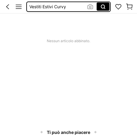
Vestiti Estivi Curvy
Copri Costumi Donna Curvy
Pantaloncini Donna Curvy
Costume Donna Curvy
Nessun articolo abbinato.
Ti può anche piacere