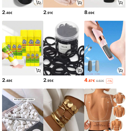
2
2
8
.46€
.91€
.69€
2
2
4
.48€
.95€
.87€
4.92€
-1%