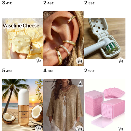
3
2
2
.41€
.48€
.53€
5
4
2
.43€
.91€
.98€