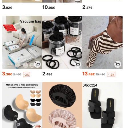
3
10
2
.92€
.98€
.47€
3
2
13
.36€
.48€
.48€
3.46€
15.48€
-2%
-12%