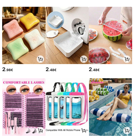
2
2
2
.98€
.48€
.48€